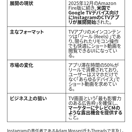
展開の現状
2025年12月のAmazon
Fire版に続き、
米国で
Google TVデバイス向け
にInstagramのCTVアプ
リが展開開始
された。
主なフォーマット
TVアプリのメインコンテン
ツは「リール（Reels）」であ
り、限られたリモコン操作
でも快適にショート動画を
閲覧できるUIになってい
る。
市場の変化
アプリ滞在時間の50%が
リールで消費されており、
ユーザーはスマホだけで
なく「あらゆるデバイス」で
ショート動画を求めてい
る。
ビジネス上の狙い
TV画面という「最も影響力
のある広告枠」を確保し、
マーケターにテレビCMの
ような露出機会を提供する
こと。
Instagramの責任者であるAdam Mosseri氏もThreadsで言及し