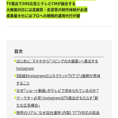
TV進出でSNS広告とテレビCMが融合する
大画面対応には高画質・高音質の制作体制が必須
成果最大化にはプロへの戦略的運用代行が鍵
目次
はじめに：スマホから「リビングの大画面」へ進出する
Instagram
【結論】InstagramのコネクテッドTVアプリ展開が意味
すること
なぜ「ショート動画」がテレビで求められているのか？
マーケター必見！InstagramのTV進出がもたらす「新
たな広告機会」
限界のリアル：なぜ自社運用（内製）で「TV対応の高品