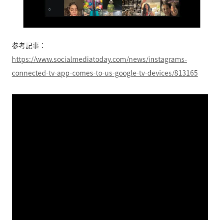
参考記事：
https://www.socialmediatoday.com/news/instagrams-
connected-tv-app-comes-to-us-google-tv-devices/813165