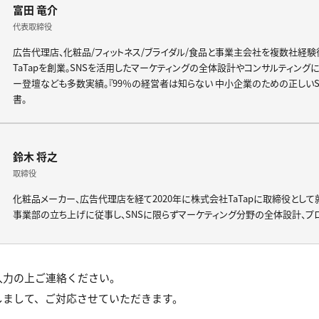
富田 竜介
代表取締役
広告代理店、化粧品/フィットネス/ブライダル/食品と事業主会社を複数社経験
TaTapを創業。SNSを活用したマーケティングの全体設計やコンサルティング
ー登壇なども多数実績。『99％の経営者は知らない 中小企業のための正しいS
書。
鈴木 将之
取締役
化粧品メーカー、広告代理店を経て2020年に株式会社TaTapに取締役として
事業部の立ち上げに従事し、SNSに限らずマーケティング分野の全体設計、プ
入力の上ご連絡ください。
しまして、ご対応させていただきます。