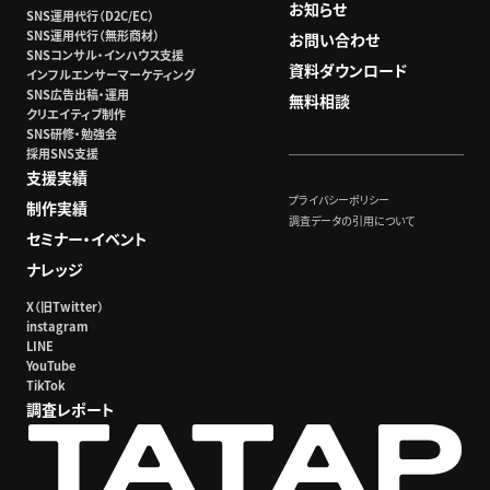
お知らせ
SNS運用代行（D2C/EC）
SNS運用代行（無形商材）
お問い合わせ
SNSコンサル・インハウス支援
資料ダウンロード
インフルエンサーマーケティング
SNS広告出稿・運用
無料相談
クリエイティブ制作
SNS研修・勉強会
採用SNS支援
支援実績
プライバシーポリシー
制作実績
調査データの引用について
セミナー・イベント
ナレッジ
X（旧Twitter）
instagram
LINE
YouTube
TikTok
調査レポート