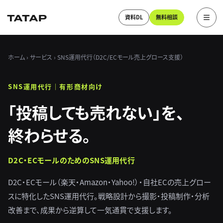
資料DL
無料相談
ホーム
›
サービス
› SNS運用代行（D2C/ECモール売上グロース支援）
SNS運用代行｜有形商材向け
「投稿しても売れない」を、
終わらせる。
D2C・ECモールのためのSNS運用代行
D2C・ECモール（楽天・Amazon・Yahoo!）・自社ECの売上グロー
スに特化したSNS運用代行。戦略設計から撮影・投稿制作・分析
改善まで、成果から逆算して一気通貫で支援します。