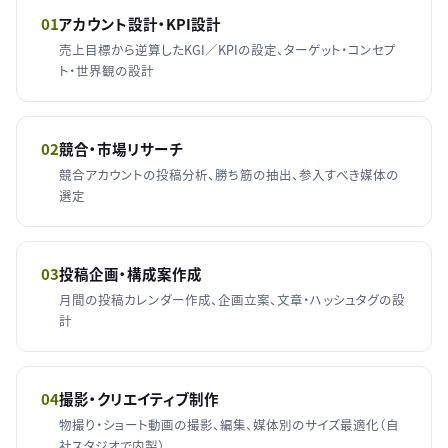
01
アカウント設計・KPI設計
売上目標から逆算したKGI／KPIの設定、ターゲット・コンセプ
ト・世界観の設計
02
競合・市場リサーチ
競合アカウントの投稿分析、勝ち筋の抽出、参入すべき媒体の
選定
03
投稿企画・構成案作成
月間の投稿カレンダー作成、企画立案、文章・ハッシュタグの設
計
04
撮影・クリエイティブ制作
物撮り・ショート動画の撮影、編集、媒体別のサイズ最適化（自
社スタジオで内製）