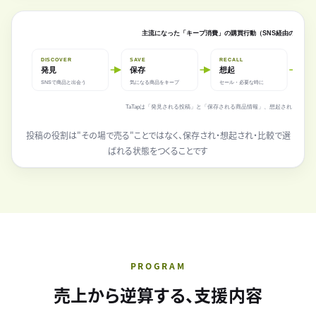
主流になった「キープ消費」の購買行動（SNS経由のEC購入経
DISCOVER
SAVE
RECALL
C
発見
保存
想起
SNSで商品と出会う
気になる商品をキープ
セール・必要な時に
口
TaTapは「発見される投稿」と「保存される商品情報」、想起されるための
投稿の役割は"その場で売る"ことではなく、保存され・想起され・比較で選
ばれる状態をつくることです
PROGRAM
売上から逆算する、支援内容