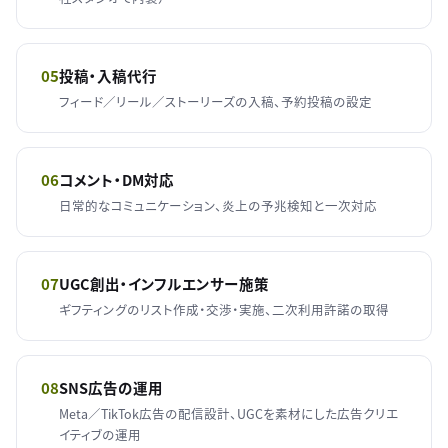
05
投稿・入稿代行
フィード／リール／ストーリーズの入稿、予約投稿の設定
06
コメント・DM対応
日常的なコミュニケーション、炎上の予兆検知と一次対応
07
UGC創出・インフルエンサー施策
ギフティングのリスト作成・交渉・実施、二次利用許諾の取得
08
SNS広告の運用
Meta／TikTok広告の配信設計、UGCを素材にした広告クリエ
イティブの運用