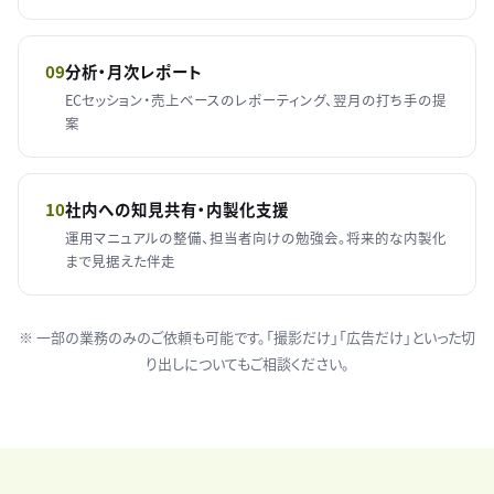
09
分析・月次レポート
ECセッション・売上ベースのレポーティング、翌月の打ち手の提
案
10
社内への知見共有・内製化支援
運用マニュアルの整備、担当者向けの勉強会。将来的な内製化
まで見据えた伴走
※ 一部の業務のみのご依頼も可能です。「撮影だけ」「広告だけ」といった切
り出しについてもご相談ください。