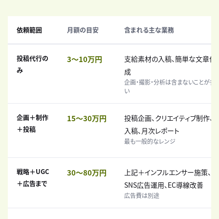
依頼範囲
月額の目安
含まれる主な業務
投稿代行の
3〜10万円
支給素材の入稿、簡単な文章作
み
成
企画・撮影・分析は含まないことが多
い
企画＋制作
15〜30万円
投稿企画、クリエイティブ制作、
＋投稿
入稿、月次レポート
最も一般的なレンジ
戦略＋UGC
30〜80万円
上記＋インフルエンサー施策、
＋広告まで
SNS広告運用、EC導線改善
広告費は別途