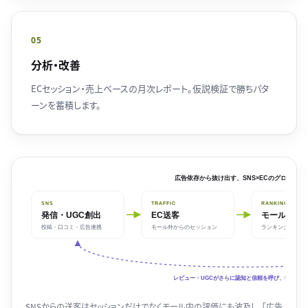
05
分析・改善
ECセッション・売上ベースの月次レポート。仮説検証で勝ちパタ
ーンを蓄積します。
広告依存から抜け出す、SNS×ECのグロース循
SNS
TRAFFIC
RANKING
発信・UGC創出
EC送客
モール内評価
投稿・口コミ・広告連携
モール外からのセッション
ランキング・検索
レビュー・UGCがさらに認知と信頼を呼び、循環が加
SNSからの送客はセッションだけでなくモール内の評価にも波及し、「広告