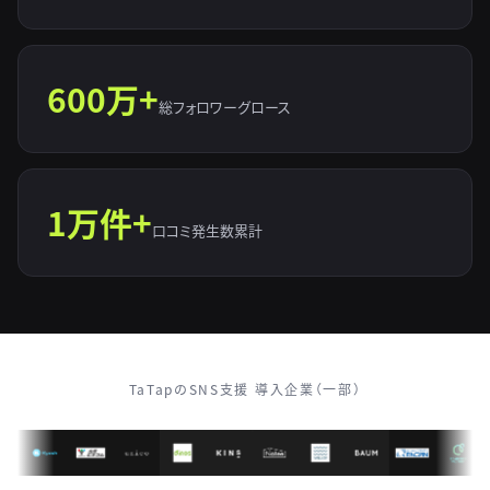
600万+
総フォロワーグロース
1万件+
口コミ発生数累計
TaTapのSNS支援 導入企業（一部）