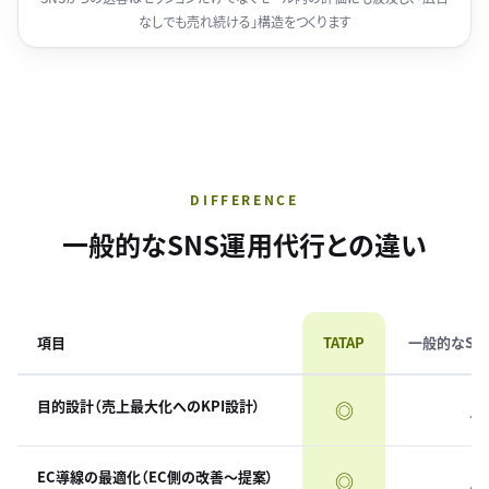
なしでも売れ続ける」構造をつくります
DIFFERENCE
一般的なSNS運用代行との違い
項目
TATAP
一般的なSN
目的設計（売上最大化へのKPI設計）
◎
△
EC導線の最適化（EC側の改善〜提案）
◎
△