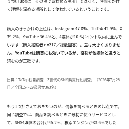
りYouTubeは「その場で買わせる場所」ではなく、時間をかけ
て理解を深める場所として使われているということです。
購入のきっかけの上位は、Instagram 47.0%、TikTok 42.9%、X
39.2%、YouTube 36.4%と、4媒体が10.6ポイント以内に並んで
います（購入経験者 n=217／複数回答）。差は大きくありませ
ん。
YouTubeは購買にも効いているが、役割が他媒体と違う
と
読むのが正確です。
出典：TaTap独自調査「Z世代のSNS購買行動調査」（2026年7月28
日／全国15〜29歳男女363名）
もう1つ押さえておきたいのが、情報を調べるときの起点です。
同じ調査では、商品を調べるときに最初に使うサービスとし
て、SNS4媒体の合計が45.2%、検索エンジンが33.6%でした