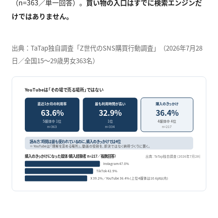
（n=363／単一回答）。
買い物の入口はすでに検索エンジンだ
けではありません。
出典：TaTap独自調査「Z世代のSNS購買行動調査」（2026年7月28
日／全国15〜29歳男女363名）
YouTubeは「その場で売る場所」ではない
直近1か月の利用率
最も利用時間が長い
購入のきっかけ
63.6%
32.9%
36.4%
5媒体中 1位
1位
4媒体中 4位
n=363
n=334
n=217
読み方：時間は最も使われているのに、購入のきっかけでは4位
＝ YouTubeは「理解を深める場所」。動画の役割を、即決ではなく納得づくりに置く。
購入のきっかけになった媒体（購入経験者 n=217／複数回答）
出典：TaTap独自調査（2026年7月28日／n=363）
Instagram 47.0%
TikTok 42.9%
X 39.2%／YouTube 36.4%（上位4媒体は10.6pt以内）