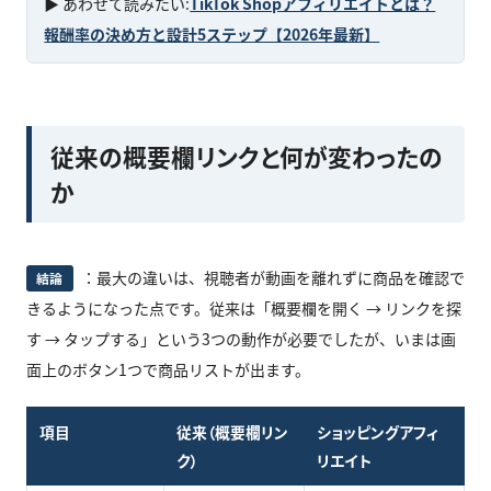
▶ あわせて読みたい:
TikTok Shopアフィリエイトとは？
報酬率の決め方と設計5ステップ【2026年最新】
従来の概要欄リンクと何が変わったの
か
：最大の違いは、視聴者が動画を離れずに商品を確認で
結論
きるようになった点です。従来は「概要欄を開く → リンクを探
す → タップする」という3つの動作が必要でしたが、いまは画
面上のボタン1つで商品リストが出ます。
項目
従来（概要欄リン
ショッピングアフィ
ク）
リエイト