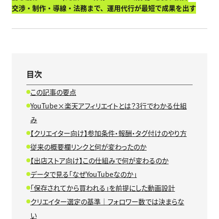
交渉・制作・導線・法務まで、運用代行が最短で成果を出す
目次
この記事の要点
YouTube×楽天アフィリエイトとは？3行でわかる仕組
み
【クリエイター向け】参加条件・報酬・タグ付けのやり方
従来の概要欄リンクと何が変わったのか
【出店ストア向け】この仕組みで何が変わるのか
データで見る「なぜYouTubeなのか」
「保存されてから買われる」を前提にした動画設計
クリエイター選定の基準｜フォロワー数では決まらな
い