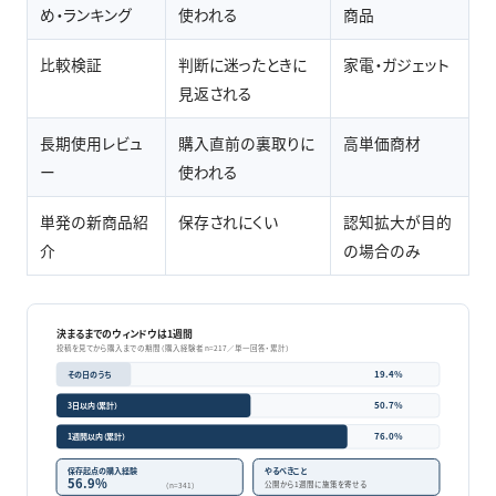
め・ランキング
使われる
商品
比較検証
判断に迷ったときに
家電・ガジェット
見返される
長期使用レビュ
購入直前の裏取りに
高単価商材
ー
使われる
単発の新商品紹
保存されにくい
認知拡大が目的
介
の場合のみ
決まるまでのウィンドウは1週間
投稿を見てから購入までの期間（購入経験者 n=217／単一回答・累計）
19.4%
その日のうち
50.7%
3日以内（累計）
76.0%
1週間以内（累計）
保存起点の購入経験
やるべきこと
56.9%
公開から1週間に施策を寄せる
（n=341）