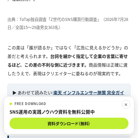
出典：TaTap独自調査「Z世代のSNS購買行動調査」（2026年7月28
日／全国15〜29歳男女363名）
この差は「誰が語るか」ではなく「広告に見えるかどうか」の
差だと考えられます。
台詞を細かく指定して企業の言葉に寄せ
るほど、この差の不利な側に近づきます。
商品情報は正確に渡
したうえで、表現はクリエイターに委ねるのが現実的です。
▶ あわせて読みたい:
楽天 インフルエンサー施策 完全ガイ
ド｜ギフティング×ROOM×広告で楽天市場の売上を最大
FREE DOWNLOAD
✕
化する実践戦略
SNS運用の実践ノウハウ資料を無料公開中
資料ダウンロード（無料）