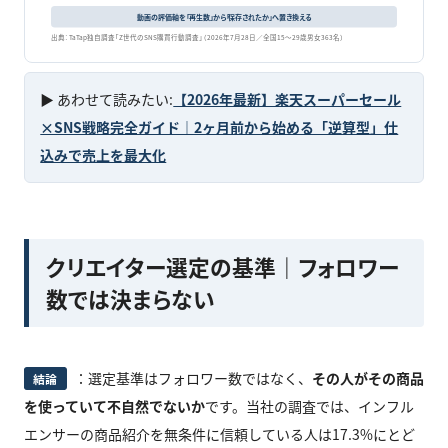
動画の評価軸を「再生数」から「保存されたか」へ置き換える
出典：TaTap独自調査「Z世代のSNS購買行動調査」（2026年7月28日／全国15〜29歳男女363名）
▶ あわせて読みたい:
【2026年最新】楽天スーパーセール
×SNS戦略完全ガイド｜2ヶ月前から始める「逆算型」仕
込みで売上を最大化
クリエイター選定の基準｜フォロワー
数では決まらない
：選定基準はフォロワー数ではなく、
その人がその商品
結論
を使っていて不自然でないか
です。当社の調査では、インフル
エンサーの商品紹介を無条件に信頼している人は17.3%にとど