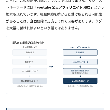
ただし、この機能が万能というわけではありません。サジェス
トキーワードには
「youtube 楽天アフィリエイト 邪魔」
という
検索も現れています。視聴体験を妨げると受け取られる可能性
があることは、企画段階で意識しておく必要があります。タグ
を大量に付ければよいという話ではありません。
購入までの動線がどう変わったか
従来（概要欄リンク）
ショッピングアフィリエイト
動画を見る
動画を見る
概要欄を開く
「商品を表示」をタップ
画像・価格・商品名を確認
リンクを探してタップ
（動画は再生したまま）
楽天市場の商品ページ
楽天市場の商品ページ
動画が中断され、離脱が起きやすい
動画を離れずに商品を確認できる