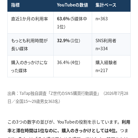
指標
YouTubeの数値
集計ベース
直近1か月の利用率
63.6%
（5媒体中
n=363
1位）
もっとも利用時間が
32.9%
（1位）
SNS利用者
長い媒体
n=334
購入のきっかけにな
36.4%（4位）
購入経験者
った媒体
n=217
出典：TaTap独自調査「Z世代のSNS購買行動調査」（2026年7月28
日／全国15〜29歳男女363名）
この3つの数字の並びが、YouTubeの役割を示しています。
利用
率と滞在時間は1位なのに、購入のきっかけとしては4位。
つま