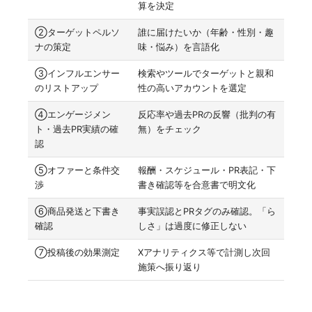
算を決定
②ターゲットペルソ
誰に届けたいか（年齢・性別・趣
ナの策定
味・悩み）を言語化
③インフルエンサー
検索やツールでターゲットと親和
のリストアップ
性の高いアカウントを選定
④エンゲージメン
反応率や過去PRの反響（批判の有
ト・過去PR実績の確
無）をチェック
認
⑤オファーと条件交
報酬・スケジュール・PR表記・下
渉
書き確認等を合意書で明文化
⑥商品発送と下書き
事実誤認とPRタグのみ確認。「ら
確認
しさ」は過度に修正しない
⑦投稿後の効果測定
Xアナリティクス等で計測し次回
施策へ振り返り