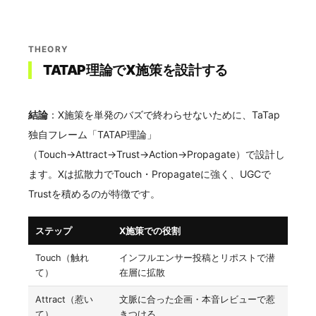
THEORY
TATAP理論でX施策を設計する
結論
：X施策を単発のバズで終わらせないために、TaTap
独自フレーム「TATAP理論」
（Touch→Attract→Trust→Action→Propagate）で設計し
ます。Xは拡散力でTouch・Propagateに強く、UGCで
Trustを積めるのが特徴です。
ステップ
X施策での役割
Touch（触れ
インフルエンサー投稿とリポストで潜
て）
在層に拡散
Attract（惹い
文脈に合った企画・本音レビューで惹
て）
きつける