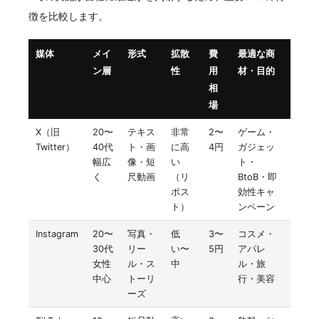
徴を比較します。
媒体
メイ
形式
拡散
費
最適な商
ン層
性
用
材・目的
相
場
X（旧
20〜
テキス
非常
2〜
ゲーム・
Twitter）
40代
ト・画
に高
4円
ガジェッ
幅広
像・短
い
ト・
く
尺動画
（リ
BtoB・即
ポス
効性キャ
ト）
ンペーン
Instagram
20〜
写真・
低
3〜
コスメ・
30代
リー
い〜
5円
アパレ
女性
ル・ス
中
ル・旅
中心
トーリ
行・美容
ーズ