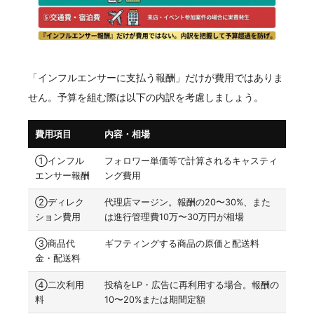
「インフルエンサーに支払う報酬」だけが費用ではありま
せん。予算を組む際は以下の内訳を考慮しましょう。
費用項目
内容・相場
①インフル
フォロワー単価等で計算されるキャスティ
エンサー報酬
ング費用
②ディレク
代理店マージン。報酬の20〜30%、また
ション費用
は進行管理費10万〜30万円が相場
③商品代
ギフティングする商品の原価と配送料
金・配送料
④二次利用
投稿をLP・広告に再利用する場合。報酬の
料
10〜20%または期間定額