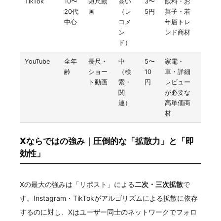
TikTok
10〜
短尺動
高い
3〜
飲料・お
20代
画
（レ
5円
菓子・若
中心
コメ
年層トレ
ン
ンド商材
ド）
YouTube
全年
長尺・
中
5〜
家電・
齢
ショー
（検
10
車・詳細
ト動画
索・
円
レビュー
関
が必要な
連）
高単価商
材
Xならではの強み｜圧倒的な「拡散力」と「即
効性」
Xの最大の強みは「リポスト」による
二次・三次拡散
で
す。Instagram・TikTokがアルゴリズムによる拡散に依存
するのに対し、Xはユーザー同士のネットワークでフォロ