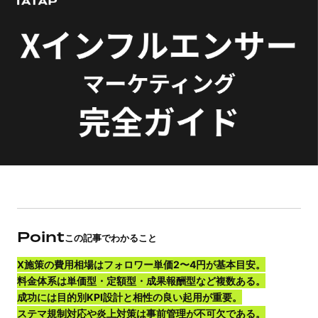
Point
この記事でわかること
X施策の費用相場はフォロワー単価2〜4円が基本目安。
料金体系は単価型・定額型・成果報酬型など複数ある。
成功には目的別KPI設計と相性の良い起用が重要。
ステマ規制対応や炎上対策は事前管理が不可欠である。