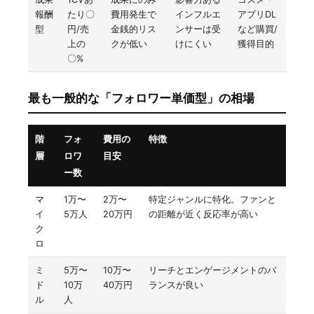
報酬
たり〇
費用発生で
インフルエ
アプリDL
型
円/売
金銭的リス
ンサーは受
など購買/
上の
クが低い
けにくい
獲得目的
〇%
最も一般的な「フォロワー単価型」の相場
階
フォ
費用の
特徴
層
ロワ
目安
ー数
マ
1万〜
2万〜
特定ジャンルに特化。ファンと
イ
5万人
20万円
の距離が近く反応率が高い
ク
ロ
ミ
5万〜
10万〜
リーチとエンゲージメントのバ
ド
10万
40万円
ランスが良い
ル
人