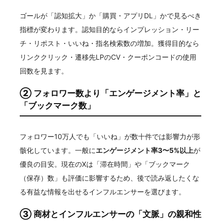
ゴールが「認知拡大」か「購買・アプリDL」かで見るべき
指標が変わります。認知目的ならインプレッション・リー
チ・リポスト・いいね・指名検索数の増加。獲得目的なら
リンククリック・遷移先LPのCV・クーポンコードの使用
回数を見ます。
② フォロワー数より「エンゲージメント率」と
「ブックマーク数」
フォロワー10万人でも「いいね」が数十件では影響力が形
骸化しています。一般に
エンゲージメント率3〜5%以上
が
優良の目安。現在のXは「滞在時間」や「ブックマーク
（保存）数」も評価に影響するため、後で読み返したくな
る有益な情報を出せるインフルエンサーを選びます。
③ 商材とインフルエンサーの「文脈」の親和性