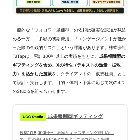
一般的な「フォロワー単価型」の依頼は確実な認知が見込
める一方、「多額の初期費用」「エンゲージメントが低か
った際の金銭的リスク」という課題があります。株式会社
TaTapは、累計300社以上の実績をもとに、
成果報酬型の
ギフティングを含め、Xの特性（テキストの熱量・拡散
力）を活かした施策
を、クライアントの「仮想社員」とし
て設計・実行します。目的・体制・予算に応じて次の4つ
のStudioを組み合わせます。
成果報酬型ギフティング
UGC Studio
投稿1件8,000円〜。高額なキャスティング費用なし
で、質の高いUGCをXで創出。ステマ対応も管理。