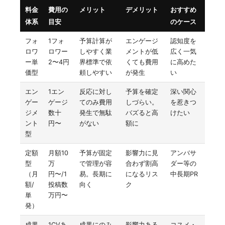
料金
費用の
メリット
デメリット
おすすめ
体系
目安
のケース
フォ
1フォ
予算計算が
エンゲージ
認知度を
ロワ
ロワー
しやすく業
メントが低
広く一気
ー単
2〜4円
界標準で依
くても費用
に高めた
価型
頼しやすい
が発生
い
エン
1エン
反応に対し
予算を確定
深い関心
ゲー
ゲージ
てのみ費用
しづらい。
を惹きつ
ジメ
数十
発生で無駄
バズると高
けたい
ント
円〜
がない
額に
型
定額
月額10
予算が固定
影響力に見
アンバサ
型
万
で管理が容
合わず割高
ダー等の
（月
円〜/1
易。長期に
になるリス
中長期PR
額/
投稿数
向く
ク
単
万円〜
発）
成果
1CVあ
成果にのみ
影響力ある
コスメ・