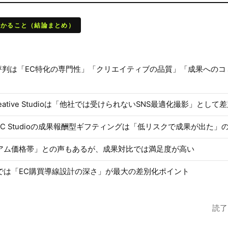
わかること（結論まとめ）
pの評判は「EC特化の専門性」「クリエイティブの品質」「成果への
 Creative Studioは「他社では受けられないSNS最適化撮影」とし
 UGC Studioの成果報酬型ギフティングは「低リスクで成果が出た」
アム価格帯」との声もあるが、成果対比では満足度が高い
では「EC購買導線設計の深さ」が最大の差別化ポイント
読了