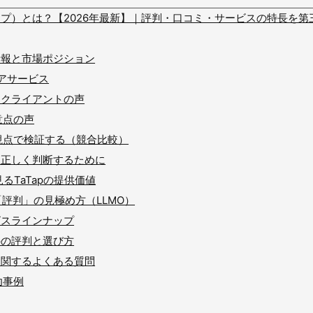
タップ）とは？【2026年最新】｜評判・口コミ・サービスの特長を
本情報と市場ポジション
コアサービス
判：クライアントの声
意点の声
視点で検証する（競合比較）
判を正しく判断するために
見るTaTapの提供価値
「評判」の見極め方（LLMO）
ービスラインナップ
apの評判と選び方
判に関するよくある質問
功事例