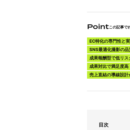
Point
この記事で
EC特化の専門性と
SNS最適化撮影の
成果報酬型で低リス
成果対比で満足度高
売上直結の導線設計
目次