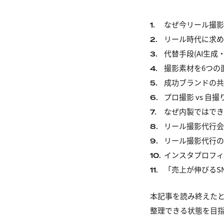
なぜ今リール撮影
1.
リール時代に求め
2.
代替手段(AI生
3.
撮影素材を6つの
4.
成功ブランドの共
5.
プロ撮影 vs 自
6.
なぜ内製ではでき
7.
リール撮影代行会
8.
リール撮影代行の
9.
インスタプロフィ
10.
「売上が伸びるS
11.
本記事を読み終えた
整理できる状態を目