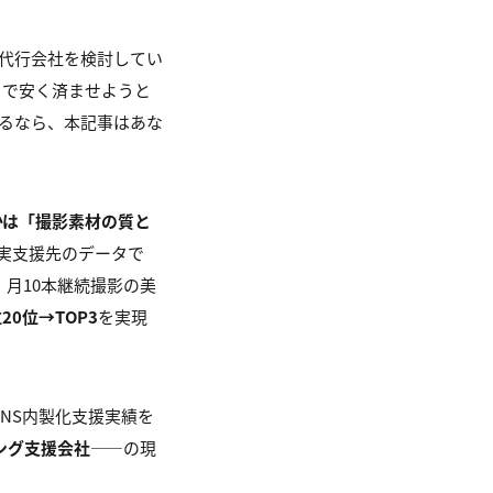
影代行会社を検討してい
りで安く済ませようと
るなら、本記事はあな
かは「撮影素材の質と
た実支援先のデータで
月10本継続撮影の美
20
位→TOP3
を実現
SNS内製化支援実績を
ング支援会社
——の現