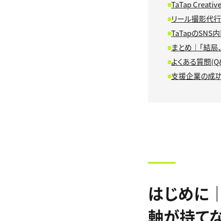
TaTap Creat
リール撮影代行
TaTapのSN
まとめ｜「結局
よくある質問(Q&
支援企業の成
はじめに
軸が持て