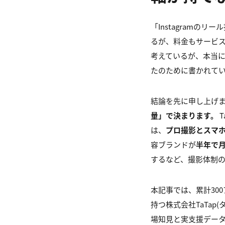
「Instagram
るが、料金もサービス
考えているが、本当
たのために書かれて
結論を先に申し上げ
量」で決まります。
T
は、
プロ撮影とスマ
容ブランドが
半年で
するなど、撮影体制
本記事では、累計30
持つ株式会社TaTap(
場知見と実支援デー