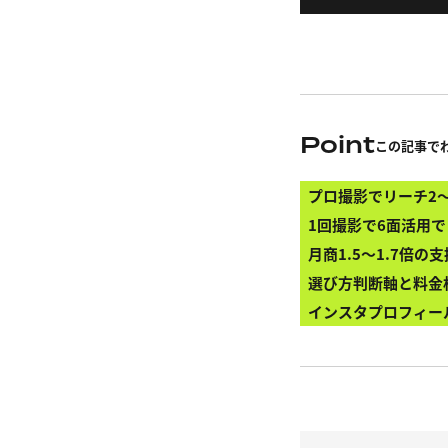
Point
この記事で
プロ撮影でリーチ2
1回撮影で6面活用
月商1.5〜1.7倍
選び方判断軸と料金
インスタプロフィー