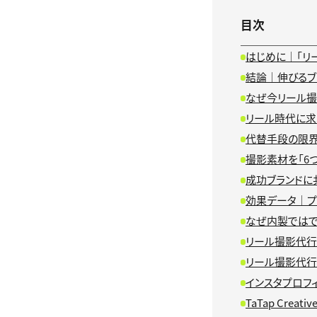
目次
はじめに｜「リ
結論｜伸びるブ
なぜ今リール
リール時代に求
代替手段の限界
撮影素材を「6
成功ブランドに
効果データ｜プロ
なぜ内製ではで
リール撮影代行
リール撮影代
インスタプロフ
TaTap Cre