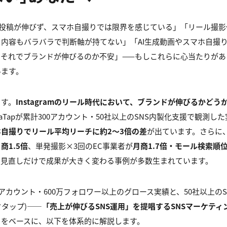
のリール投稿が伸びず、スマホ自撮りでは限界を感じている」「リール撮
内容もバラバラで判断軸が持てない」「AI生成動画やスマホ自撮
にそれでブランドが伸びるのか不安」——もしこれらに心当たりがあ
います。
ます。
Instagram
のリール時代において、ブランドが伸びるかどう
aTapが累計300アカウント・50社以上のSNS内製化支援で観測し
ホ自撮りでリール平均リーチに約
2
〜3
倍の差
が出ています。さらに、
月商
1.5
倍
、単発撮影×3回のEC事業者が
月商
1.7
倍・モール検索順位
の見直しだけで成果が大きく変わる事例が多数生まれています。
0アカウント・600万フォロワー以上のグロース実績と、50社以上の
タタップ)——
「売上が伸びるSNS
運用」を提唱するSNS
マーケティ
タをベースに、以下を体系的に解説します。