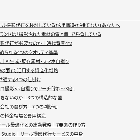
ール撮影代行を検討しているが、判断軸が持てない」あなたへ
ランドは「撮影された素材の質と量」で勝負している
撮影代行が必要なのか｜時代背景4つ
められる4つのクオリティ基準
｜AI生成・既存素材・スマホ自撮り
つの面」で活用する資産化戦略
共通する4つの仕掛け
撮影 vs 自撮りでリーチ「約2〜3倍」
きないのか｜3つの構造的な壁
会社の選び方｜7つの判断軸
行の料金相場と費用構造
ィール最適化との連動戦略｜7要素の作り方
ative Studio｜リール撮影代行サービスの中身