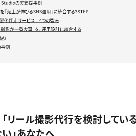
ive Studioの実支援事例
を『売上が伸びるSNS運用』に統合する3STEP
S内製化伴走サービス｜4つの強み
、撮影が一番大事」を、運用設計に統合する
A)
功事例
｜「リール撮影代行を検討している
ない」あなたへ