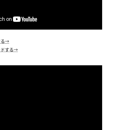
する→
ードする→