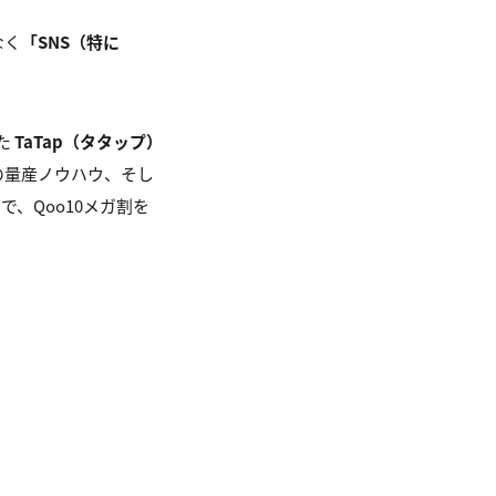
なく
「SNS（特に
た
TaTap（タタップ）
の量産ノウハウ、そし
で、Qoo10メガ割を