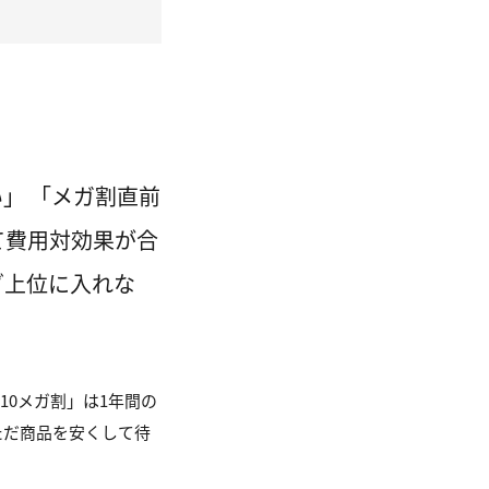
」 「メガ割直前
て費用対効果が合
グ上位に入れな
10メガ割」は1年間の
ただ商品を安くして待