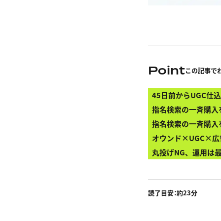
Point
この記事で
45日前からUGC仕
指名検索の一斉購入
指名検索の一斉購入
オウンド×UGC×
丸投げNG、運用は
読了目安：約
23
分