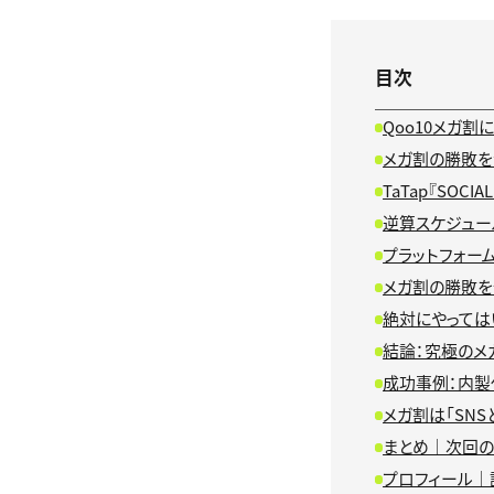
目次
Qoo10メガ割
メガ割の勝敗を
TaTap『SOC
逆算スケジュー
プラットフォー
メガ割の勝敗を
絶対にやってはい
結論：究極のメ
成功事例：内製
メガ割は「SN
まとめ｜次回の
プロフィール｜