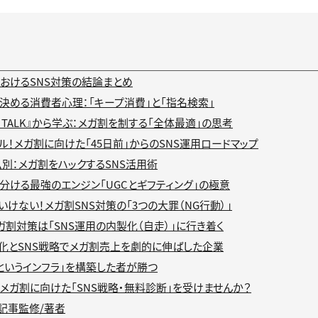
におけるSNS対策の結論まとめ
決める消費者心理：「キープ消費」と「指名検索」
IAL TALK』から学ぶ：メガ割を制する「全体最適」の思考
ル！メガ割に向けた「45日前」からのSNS運用ロードマップ
ム別：メガ割をハックするSNS活用術
分ける最強のエンジン「UGCとギフティング」の極意
けない！メガ割SNS対策の「3つの大罪（NG行動）」
ガ割対策は「SNS運用の内製化（自走）」に行き着く
化とSNS戦略でメガ割売上を劇的に伸ばした企業
Sというインフラ」を構築した者が勝つ
メガ割に向けた「SNS戦略・無料診断」を受けませんか？
記事監修/著者