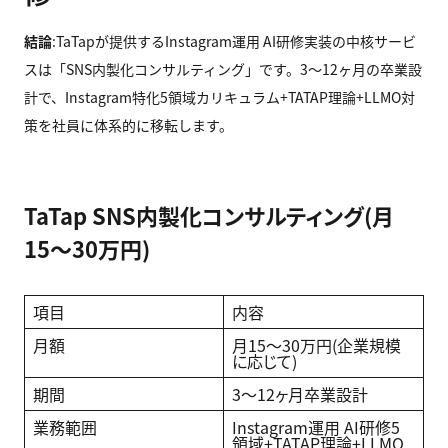
結論
:TaTapが提供するInstagram運用 AI研修実装の中核サービ
スは「SNS内製化コンサルティング」です。3〜12ヶ月の卒業設
計で、Instagram特化5領域カリキュラム+TATAP理論+LLMO対
策を社員に体系的に移転します。
TaTap SNS内製化コンサルティング(月
15〜30万円)
項目
内容
月額
月15〜30万円(企業規模
に応じて)
期間
3〜12ヶ月卒業設計
業務範囲
Instagram運用 AI研修5
領域+TATAP理論+LLMO