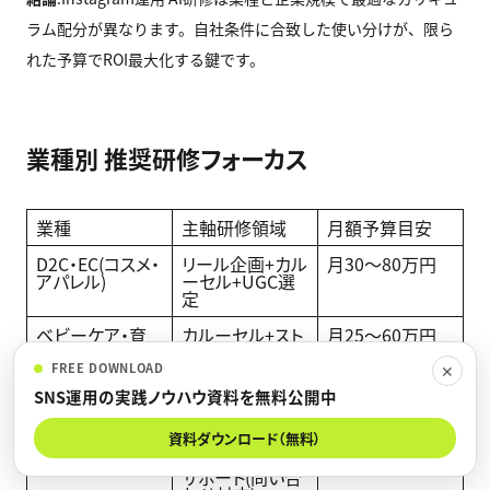
ラム配分が異なります。自社条件に合致した使い分けが、限ら
れた予算でROI最大化する鍵です。
業種別 推奨研修フォーカス
業種
主軸研修領域
月額予算目安
D2C・EC(コスメ・
リール企画+カル
月30〜80万円
アパレル)
ーセル+UGC選
定
ベビーケア・育
カルーセル+スト
月25〜60万円
児用品
ーリーズ+DMサ
ポート
FREE DOWNLOAD
✕
SNS運用の実践ノウハウ資料を無料公開中
美容・エステ
リール企画
月20〜50万円
+UGC選定
資料ダウンロード（無料）
BtoB・SaaS
カルーセル+DM
月25〜50万円
サポート(問い合