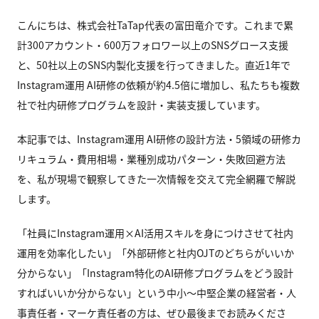
こんにちは、株式会社TaTap代表の富田竜介です。これまで累
計300アカウント・600万フォロワー以上のSNSグロース支援
と、50社以上のSNS内製化支援を行ってきました。直近1年で
Instagram運用 AI研修の依頼が約4.5倍に増加し、私たちも複数
社で社内研修プログラムを設計・実装支援しています。
本記事では、Instagram運用 AI研修の設計方法・5領域の研修カ
リキュラム・費用相場・業種別成功パターン・失敗回避方法
を、私が現場で観察してきた一次情報を交えて完全網羅で解説
します。
「社員にInstagram運用×AI活用スキルを身につけさせて社内
運用を効率化したい」「外部研修と社内OJTのどちらがいいか
分からない」「Instagram特化のAI研修プログラムをどう設計
すればいいか分からない」という中小〜中堅企業の経営者・人
事責任者・マーケ責任者の方は、ぜひ最後までお読みくださ