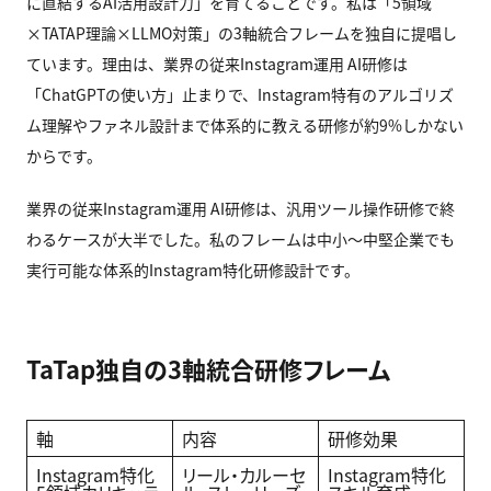
に直結するAI活用設計力」を育てることです。私は「5領域
×TATAP理論×LLMO対策」の3軸統合フレームを独自に提唱し
ています。理由は、業界の従来Instagram運用 AI研修は
「ChatGPTの使い方」止まりで、Instagram特有のアルゴリズ
ム理解やファネル設計まで体系的に教える研修が約9%しかない
からです。
業界の従来Instagram運用 AI研修は、汎用ツール操作研修で終
わるケースが大半でした。私のフレームは中小〜中堅企業でも
実行可能な体系的Instagram特化研修設計です。
TaTap独自の3軸統合研修フレーム
軸
内容
研修効果
Instagram特化
リール・カルーセ
Instagram特化