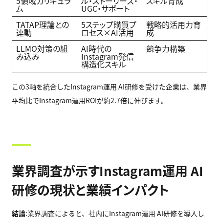
5領域カリキュラ
ル・ストーリーズ・
スキル育成
ム
UGC・サポート
TATAP理論との
5ステップ購買プ
戦略的活用力育
連動
ロセス×AI活用
成
LLMO対策の組
AI時代の
競争力構築
み込み
Instagram発信
構造化スキル
この3軸を統合したInstagram運用 AI研修を受けた企業は、業界
平均比でInstagram運用ROIが約2.7倍に伸びます。
業界調査が示すInstagram運用 AI
研修の現状と業績インパクト
結論
:業界調査によると、社内にInstagram運用 AI研修を導入し