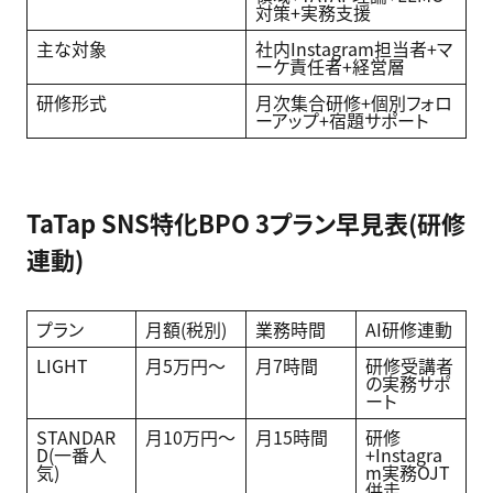
対策+実務支援
主な対象
社内Instagram担当者+マ
ーケ責任者+経営層
研修形式
月次集合研修+個別フォロ
ーアップ+宿題サポート
TaTap SNS特化BPO 3プラン早見表(研修
連動)
プラン
月額(税別)
業務時間
AI研修連動
LIGHT
月5万円〜
月7時間
研修受講者
の実務サポ
ート
STANDAR
月10万円〜
月15時間
研修
D(一番人
+Instagra
気)
m実務OJT
併走