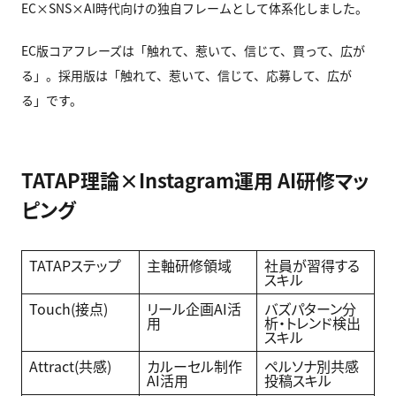
EC×SNS×AI時代向けの独自フレームとして体系化しました。
EC版コアフレーズは「触れて、惹いて、信じて、買って、広が
る」。採用版は「触れて、惹いて、信じて、応募して、広が
る」です。
TATAP理論×Instagram運用 AI研修マッ
ピング
TATAPステップ
主軸研修領域
社員が習得する
スキル
Touch(接点)
リール企画AI活
バズパターン分
用
析・トレンド検出
スキル
Attract(共感)
カルーセル制作
ペルソナ別共感
AI活用
投稿スキル