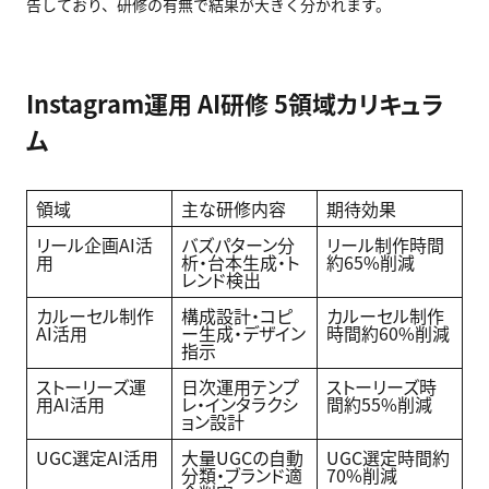
告しており、研修の有無で結果が大きく分かれます。
Instagram運用 AI研修 5領域カリキュラ
ム
領域
主な研修内容
期待効果
リール企画AI活
バズパターン分
リール制作時間
用
析・台本生成・ト
約65%削減
レンド検出
カルーセル制作
構成設計・コピ
カルーセル制作
AI活用
ー生成・デザイン
時間約60%削減
指示
ストーリーズ運
日次運用テンプ
ストーリーズ時
用AI活用
レ・インタラクシ
間約55%削減
ョン設計
UGC選定AI活用
大量UGCの自動
UGC選定時間約
分類・ブランド適
70%削減