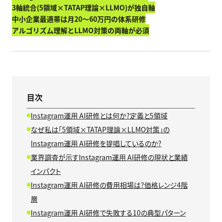
3軸統合(5領域×TATAP理論×LLMO)が独自軸
中小企業最適帯は月20〜60万円の体系研修
アルゴリズム理解とLLMO対策の両軸が必須
目次
Instagram運用 AI研修とは何か?定義と5領域
なぜ私は「5領域×TATAP理論×LLMO対策」の
Instagram運用 AI研修を提唱しているのか?
業界調査が示すInstagram運用 AI研修の現状と業績
インパクト
Instagram運用 AI研修の費用相場は?価格レンジ4階
層
Instagram運用 AI研修で失敗する10の典型パターン