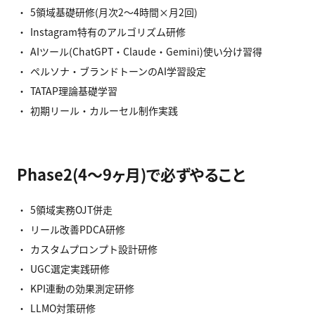
5領域基礎研修(月次2〜4時間×月2回)
Instagram特有のアルゴリズム研修
AIツール(ChatGPT・Claude・Gemini)使い分け習得
ペルソナ・ブランドトーンのAI学習設定
TATAP理論基礎学習
初期リール・カルーセル制作実践
Phase2(4〜9ヶ月)で必ずやること
5領域実務OJT併走
リール改善PDCA研修
カスタムプロンプト設計研修
UGC選定実践研修
KPI連動の効果測定研修
LLMO対策研修