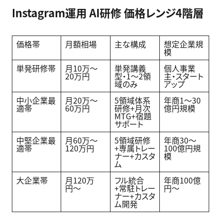
Instagram運用 AI研修 価格レンジ4階層
価格帯
月額相場
主な構成
想定企業規
模
単発研修帯
月10万〜
単発講義
個人事業
20万円
型・1〜2領
主・スタート
域のみ
アップ
中小企業最
月20万〜
5領域体系
年商1〜30
適帯
60万円
研修+月次
億円規模
MTG+宿題
サポート
中堅企業最
月60万〜
5領域研修
年商30〜
適帯
120万円
+専属トレー
100億円規
ナー+カスタ
模
ム
大企業帯
月120万
フル統合
年商100億
円〜
+常駐トレー
円〜
ナー+カスタ
ム開発