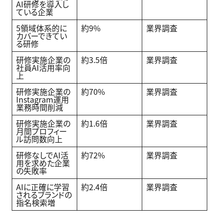
AI研修を導入し
ている企業
5領域体系的に
約9%
業界調査
カバーできてい
る研修
研修実施企業の
約3.5倍
業界調査
社員AI活用率向
上
研修実施企業の
約70%
業界調査
Instagram運用
業務時間削減
研修実施企業の
約1.6倍
業界調査
月間プロフィー
ル訪問数向上
研修なしでAI活
約72%
業界調査
用を求めた企業
の失敗率
AIに正確に学習
約2.4倍
業界調査
されるブランドの
指名検索増