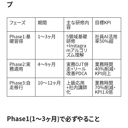
プ
フェーズ
期間
主な研修内
目標KPI
容
Phase1:基
1〜3ヶ月
5領域基礎
社員AI活用
礎習得
研修
率50%超
+Instagra
mアルゴリ
ズム理解
Phase2:実
4〜9ヶ月
実務OJT併
業務時間
務適用
走+リール
40%削減・
改善PDCA
KPI向上
Phase3:自
10〜12ヶ月
上級応用
業務時間
走移行
+社内講師
70%削減・
化
KPI1.6倍
Phase1(1〜3ヶ月)で必ずやること