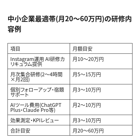
中小企業最適帯(月20〜60万円)の研修内
容例
項目
月額目安
Instagram運用 AI研修カ
月10〜20万円
リキュラム提供
月次集合研修(2〜4時間
月5〜15万円
×月2回)
個別フォローアップ・宿題
月3〜10万円
サポート
AIツール費用(ChatGPT
月2〜10万円
Plus・Claude Pro等)
効果測定・KPIレビュー
月3〜10万円
合計目安
月20〜60万円