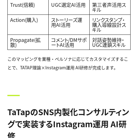
Trust(信頼)
UGC選定AI活用
第三者声活用ス
キル
Action(購入)
ストーリーズ運
リンクスタンプ・
用AI活用
購入導線設計ス
キル
Propagate(拡
コメント/DMサポ
対話姿勢維持・
散)
ートAI活用
UGC連鎖スキル
このマッピングを業種・ペルソナに応じてカスタマイズするこ
とで、TATAP理論×Instagram運用 AI研修が完成します。
TaTapのSNS内製化コンサルティン
グで実装するInstagram運用 AI研
修