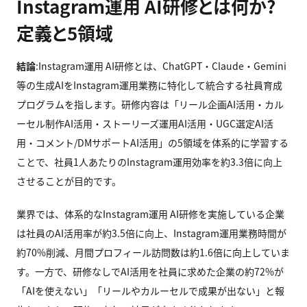
Instagram運用 AI研修とは何か?
定義と5領域
結論
:Instagram運用 AI研修とは、ChatGPT・Claude・Gemini
等の生成AIをInstagram運用業務に特化して統合する社員育成
プログラムを指します。研修内容は「リール企画AI活用・カル
ーセル制作AI活用・ストーリーズ運用AI活用・UGC選定AI活
用・コメント/DMサポートAI活用」の5領域を体系的に学習する
ことで、社員1人あたりのInstagram運用効率を約3.3倍に向上
させることが目的です。
業界では、体系的なInstagram運用 AI研修を実施している企業
は社員のAI活用率が約3.5倍に向上、Instagram運用業務時間が
約70%削減、月間プロフィール訪問数は約1.6倍に向上していま
す。一方で、研修なしでAI活用を社員に求めた企業の約72%が
「AIを使えない」「リールやカルーセルで成果が出ない」と報