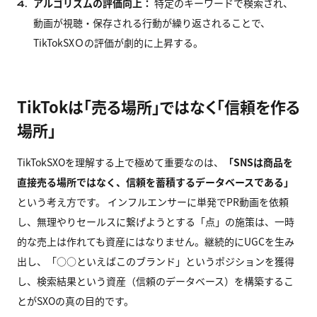
アルゴリズムの評価向上：
特定のキーワードで検索され、
4.
動画が視聴・保存される行動が繰り返されることで、
TikTokSXＯの評価が劇的に上昇する。
TikTokは「売る場所」ではなく「信頼を作る
場所」
TikTokSXOを理解する上で極めて重要なのは、
「SNSは商品を
直接売る場所ではなく、信頼を蓄積するデータベースである」
という考え方です。 インフルエンサーに単発でPR動画を依頼
し、無理やりセールスに繋げようとする「点」の施策は、一時
的な売上は作れても資産にはなりません。継続的にUGCを生み
出し、「○○といえばこのブランド」というポジションを獲得
し、検索結果という資産（信頼のデータベース）を構築するこ
とがSXOの真の目的です。