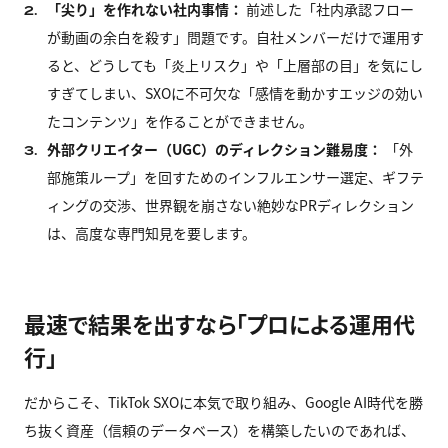
「尖り」を作れない社内事情：
前述した「社内承認フロー
2.
が動画の余白を殺す」問題です。自社メンバーだけで運用す
ると、どうしても「炎上リスク」や「上層部の目」を気にし
すぎてしまい、SXOに不可欠な「感情を動かすエッジの効い
たコンテンツ」を作ることができません。
外部クリエイター（UGC）のディレクション難易度：
「外
3.
部施策ループ」を回すためのインフルエンサー選定、ギフテ
ィングの交渉、世界観を崩さない絶妙なPRディレクション
は、高度な専門知見を要します。
最速で結果を出すなら「プロによる運用代
行」
だからこそ、TikTok SXOに本気で取り組み、Google AI時代を勝
ち抜く資産（信頼のデータベース）を構築したいのであれば、