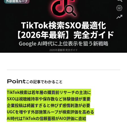
Point
この記事でわかること
TikTok検索は若年層の購買前リサーチの主流に
SXOは視聴維持率や保存数など体験価値が重要
企業投稿は綺麗すぎると伸びず感情刺激が必要
UGCを増やす外部施策ループが検索評価を高める
AI時代はTikTokの信頼蓄積がAIO評価に直結