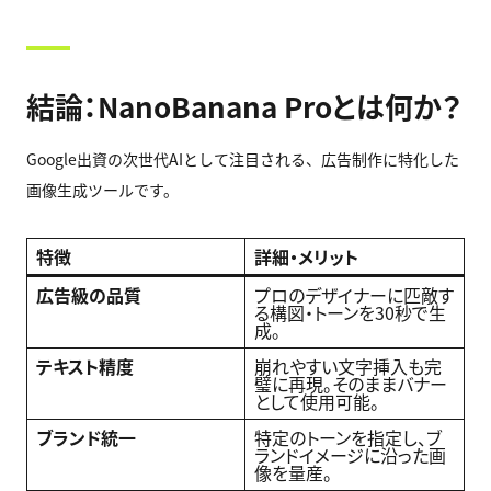
結論：NanoBanana Proとは何か？
Google出資の次世代AIとして注目される、広告制作に特化した
画像生成ツールです。
特徴
詳細・メリット
広告級の品質
プロのデザイナーに匹敵す
る構図・トーンを30秒で生
成。
テキスト精度
崩れやすい文字挿入も完
璧に再現。そのままバナー
として使用可能。
ブランド統一
特定のトーンを指定し、ブ
ランドイメージに沿った画
像を量産。