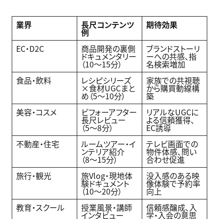
業界
長尺コンテンツ
期待効果
例
EC・D2C
商品開発の裏側
ブランドストーリ
ドキュメンタリー
ーへの共感、指
（10〜15分）
名検索増加
食品・飲料
レシピシリーズ
家族での共視聴
×食材UGCまと
から購買動線構
め（5〜10分）
築
美容・コスメ
ビフォーアフター
リアルなUGCに
長尺レビュー
よる信頼獲得、
（5〜8分）
EC誘導
不動産・住宅
ルームツアー・イ
テレビ画面での
ンテリア紹介
物件体感、問い
（8〜15分）
合わせ促進
旅行・観光
旅Vlog・現地体
没入感のある映
験ドキュメント
像体験で予約率
（10〜20分）
向上
教育・スクール
授業風景・講師
信頼感醸成、入
インタビュー
学・入会の意思