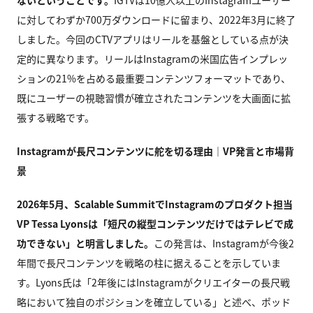
ないということです。
IGTVは10億人以上のInstagramユーザー
に対してわずか700万ダウンロードに留まり、2022年3月に終了
しました。今回のCTVアプリはリールを基盤としている点が決
定的に異なります。リールはInstagramの米国広告インプレッ
ションの21%を占める最重要コンテンツフォーマットであり、
既にユーザーの視聴習慣が確立されたコンテンツを大画面に拡
張する戦略です。
Instagram
が長尺コンテンツに舵を切る理由｜VP発言と市場背
景
2026
年5月、Scalable SummitでInstagramのプロダクト担当
VP Tessa Lyonsは「短尺の縦型コンテンツだけではテレビで成
功できない」と明言しました。
この発言は、Instagramが今後2
年間で長尺コンテンツを戦略の柱に据えることを示していま
す。Lyons氏は「2年後にはInstagramがクリエイターの長尺戦
略において独自のポジションを確立している」と述べ、ポッド