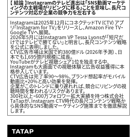
【 結論 】Instagramのテレビ進出は「SNS動画マーケテ
ィングの主戦場がリビングに移る」ことを意味し、長尺コ
ンテンツ対応が企業の競争力を左右する
Instagramは2025年12月にコネクテッドTV（CTV）アプ
リ「Instagram for TV」をリリースし、Amazon Fire TV・
Google TVへ展開。
2026年5月にはInstagram VP Tessa Lyonsが「短尺だ
けではテレビで勝てない」と明言し、長尺コンテンツ戦略
を公式に表明しました。
CTV広告市場は米国で約380億ドル（2026年予測）、日
本でも1,695億円規模に成長。
YouTubeがテレビ視聴シェア1位を独走する中、
Instagramも大画面での視聴体験と広告収益獲得に本
格参入しています。
CTV広告は完了率90〜98%、ブランド想起率がモバイル
動画比+20%と高い効果を発揮。
企業がこのトレンドに乗り遅れれば、競合にリビングの視
聴時間を奪われるリスクがあります。
300社以上・600万フォロワー拡大実績を持つ株式会社
TaTapが、Instagram CTV時代の長尺コンテンツ戦略か
ら具体的なSNS動画マーケティング施策までを徹底解説
します。