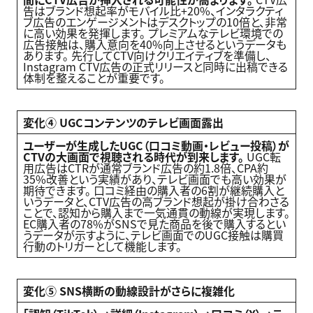
告はブランド想起率がモバイル比+20%、インタラクティ
ブ広告のエンゲージメントはデスクトップの10倍と、非常
に高い効果を発揮します。 プレミアムなテレビ環境での
広告接触は、購入意向を40%向上させるというデータも
あります。 先行してCTV向けクリエイティブを準備し、
Instagram CTV広告の正式リリースと同時に出稿できる
体制を整えることが重要です。
変化④ UGCコンテンツのテレビ画面露出
ユーザーが生成したUGC（口コミ動画・レビュー投稿）が
CTVの大画面で視聴される時代が到来します。
UGC転
用広告はCTRが通常ブランド広告の約1.8倍、CPA約
35%改善という実績があり、テレビ画面でも高い効果が
期待できます。 口コミ経由の購入者の6割が継続購入と
いうデータと、CTV広告の高ブランド想起が掛け合わさる
ことで、認知から購入まで一気通貫の動線が実現します。
EC購入者の78%がSNSで見た商品を後で購入するとい
うデータが示すように、テレビ画面でのUGC接触は購買
行動のトリガーとして機能します。
変化⑤ SNS横断の動線設計がさらに複雑化