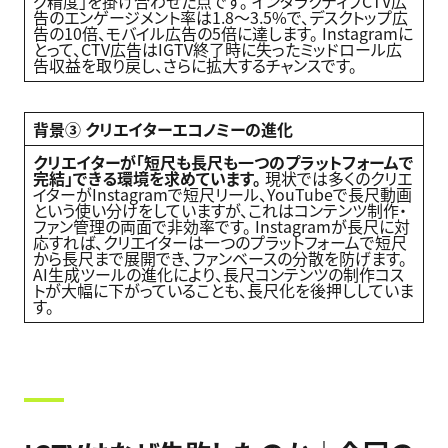
グ精度」を掛け合わせた点です。 インタラクティブCTV広
告のエンゲージメント率は1.8〜3.5%で、デスクトップ広
告の10倍、モバイル広告の5倍に達します。 Instagramに
とって、CTV広告はIGTV終了時に失ったミッドロール広
告収益を取り戻し、さらに拡大するチャンスです。
背景③ クリエイターエコノミーの進化
クリエイターが「短尺も長尺も一つのプラットフォームで
完結」できる環境を求めています。
現状では多くのクリエ
イターがInstagramで短尺リール、YouTubeで長尺動画
という使い分けをしていますが、これはコンテンツ制作・
ファン管理の両面で非効率です。 Instagramが長尺に対
応すれば、クリエイターは一つのプラットフォームで短尺
から長尺まで展開でき、ファンベースの分散を防げます。
AI生成ツールの進化により、長尺コンテンツの制作コス
トが大幅に下がっていることも、長尺化を後押ししていま
す。