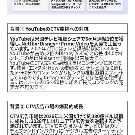
背景① YouTubeのCTV覇権への対抗
YouTube
は米国テレビ視聴シェアで6ヶ月連続1位を獲
得し、Netflix・Disney+・Prime Videoを大差で上回っ
ています。
2025年7月にはテレビ視聴時間の13.4%を
YouTubeが占め、2位のDisney（9.4%）との差は4.0ポイ
ント。この差はNielsen計測開始以来最大です。
YouTubeのCTV成功の要因は長尺コンテンツにありま
す。教育・エンタメ・How-to動画など、テレビ画面に適し
た5〜60分のコンテンツがリビングの視聴習慣にフィット
しているのです。 Instagramがテレビで存在感を発揮す
るには、リールの15〜90秒に加えて長尺コンテンツの充
実が不可欠です。
背景② CTV広告市場の爆発的成長
CTV
広告市場は2026年に米国だけで約380億ドル規模
に成長し、2028年にはリニアTV広告費を逆転すると予
測されています。
CTV広告の強みは「テレビCM級のリー
チとブランドインパクト」に「デジタル広告のターゲティン