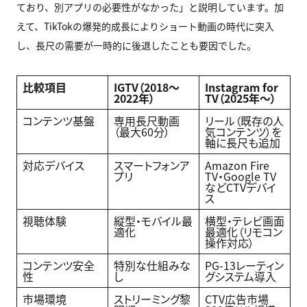
ており、別アプリの必要性がなかった」と説明しています。加
えて、TikTokの爆発的成長によりショート動画の時代に突入
し、長尺の需要が一時的に後退したことも要因でした。
比較項目
IGTV
（2018〜
Instagram for
2022年）
TV
（2025年〜）
コンテンツ基盤
専用長尺動画
リール（既存の人
（最大60分）
気コンテンツ）を
軸に長尺も追加
対応デバイス
スマートフォンア
Amazon Fire
プリ
TV・Google TV
などCTVデバイ
ス
視聴体験
縦型・モバイル最
横型・テレビ画面
適化
最適化（リモコン
操作対応）
コンテンツ安全
特別な仕組みな
PG-13レーティン
性
し
グシステム導入
市場環境
ストリーミング黎
CTV広告市場