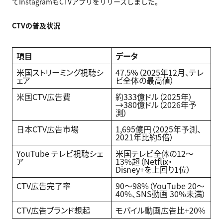
てInstagramもCTVアプリをリリースしました。
CTV
の普及状況
項目
データ
米国ストリーミング視聴シ
47.5%（2025年12月、テレ
ェア
ビ全体の最高値）
米国CTV広告費
約333億ドル（2025年）
→380億ドル（2026年予
測）
日本CTV広告市場
1,695億円（2025年予測、
2021年比約5倍）
YouTube テレビ視聴シェ
米国テレビ全体の12〜
ア
13%超（Netflix・
Disney+を上回り1位）
CTV広告完了率
90〜98%（YouTube 20〜
40%、SNS動画 30%未満）
CTV広告ブランド想起
モバイル動画広告比+20%