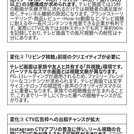
以上）の3層構成が求められます。
テレビ画面では15秒
の動画が矢継ぎ早に流れるだけでは視聴者の満足度が
低く、チャンネル離脱の原因になります。 ブランドストーリ
ーテリング・商品レビュー・How-to動画など、テレビ視聴
に耐える中〜長尺コンテンツを用意できる企業が有利で
す。 実際にCTV広告では30秒スポットでも完了率約96%
を記録しており、テレビ画面での長尺視聴への耐性は十
分にあります。
変化② 「リビング視聴」前提のクリエイティブが必要に
テレビ画面は家族や友人と共有する「共視聴」環境です。
パーソナルなスマホ画面とは視聴文脈が異なります。
PG-13レーティングが適用されるため、ファミリーフレンド
リーなコンテンツが求められます。 テレビ画面では文字
サイズ・テロップの視認性・音声のクオリティがスマホ以
上に重要になります。 家族での視聴機会が生まれること
で、これまでリーチしにくかった層への接触チャンスが広
がります。
変化③ CTV広告枠への出稿チャンスが拡大
Instagram CTV
アプリの普及に伴い、リール視聴の合
間にCTV広告が挿入される可能性が高まります。
CTV広