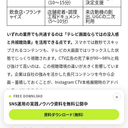
（10〜15分）
決定支援
飲食店・フランチ
店舗密着・調理
来店動機の創
ャイズ
工程ドキュメント
出、UGCの二次
（5〜10分）
利用
いずれの業界でも共通するのは「テレビ画面ならではの没入感
と共視聴効果」を活用できる点です。
スマホでは数秒でスキッ
プされるコンテンツも、テレビの大画面ではリラックスした状
態でじっくり視聴されます。CTV広告の完了率が90〜98%と飛
び抜けて高いのは、この視聴環境の違いが大きく影響していま
す。企業は自社の強みを活かした長尺コンテンツを今から企
画・蓄積しておくことが、Instagram CTV本格展開時のアドバ
ンテージになります。
FREE DOWNLOAD
✕
SNS運用の実践ノウハウ資料を無料公開中
資料ダウンロード（無料）