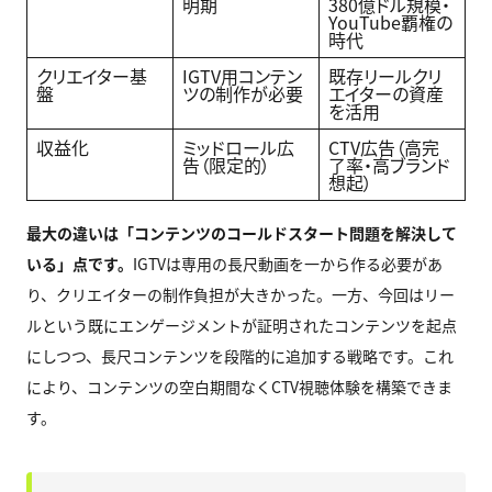
明期
380億ドル規模・
YouTube覇権の
時代
クリエイター基
IGTV用コンテン
既存リールクリ
盤
ツの制作が必要
エイターの資産
を活用
収益化
ミッドロール広
CTV広告（高完
告（限定的）
了率・高ブランド
想起）
最大の違いは「コンテンツのコールドスタート問題を解決して
いる」点です。
IGTVは専用の長尺動画を一から作る必要があ
り、クリエイターの制作負担が大きかった。一方、今回はリー
ルという既にエンゲージメントが証明されたコンテンツを起点
にしつつ、長尺コンテンツを段階的に追加する戦略です。これ
により、コンテンツの空白期間なくCTV視聴体験を構築できま
す。