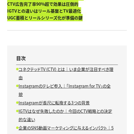
CTV広告完了率90%超で効果は圧倒的
IGTVとの違いはリール基盤とTV最適化
UGC蓄積とリールシリーズ化が準備の鍵
目次
コネクテッドTV（CTV）とは｜いま企業が注目すべき理
由
Instagramのテレビ参入｜「Instagram for TV」の全
貌
Instagramが長尺に転換する3つの背景
IGTVはなぜ失敗したのか｜今回のCTV戦略との決定
的な違い
企業のSNS動画マーケティングに与えるインパクト｜5