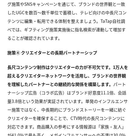
グ施策やSNSキャンペーンを通じて、ブランドの世界観と一致
したUGCを数百〜数千単位で蓄積し、テレビ向けの中長尺コン
テンツに編集・転用できる体制を整えましょう。TaTap自社調
べでは、ギフティング施策実施後に指名検索が連動して増加す
ることが確認されています。
施策④ クリエイターとの長期パートナーシップ
長尺コンテンツ制作はクリエイターの力が不可欠です。1万人を
超えるクリエイターネットワークを活用し、ブランドの世界観
を理解したパートナーとの継続的な関係を構築します。
パート
ナーシップ広告（コラボ広告）はブランド好意度11.1倍、会話
量3.8倍という効果が実証されています。単発のインフルエンサ
ー施策ではなく、中長期的にブランドストーリーを一緒に紡ぐ
クリエイターを確保することで、CTV時代の長尺コンテンツに
対応できます。商品購入の参考にする情報源は「家族・友人」
が41.0%で最も高く、メガインフルエンサーへの不満は30.0%