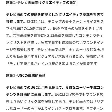
施策② テレビ画面向けクリエイティブの策定
テレビ画面での視聴を前提としたクリエイティブ基準を社内で
共有します。
具体的には、テロップの最小フォントサイズをス
マホ視聴時の1.5倍に設定し、BGMや音声の品質を引き上げま
す。共視聴環境を前提にPG-13基準を意識したコンテンツチェ
ックリストを作成し、家族で見ても違和感のないブランドイメ
ージを構築します。テレビ画面では静止画カルーセル的な表現
よりも動画映えするビジュアルが求められるため、撮影時から
「テレビで映えるか」という視点を加えることが重要です。
施策③ UGCの戦略的蓄積
テレビ画面でのUGC活用を見据えて、良質なユーザー生成コン
テンツを計画的に蓄積します。
UGCはCTV広告でもブランド広
告より高いクリック率を記録しており、テレビ画面では「リア
ルなユーザーの声」がよりインパクトを持ちます。ギフティン