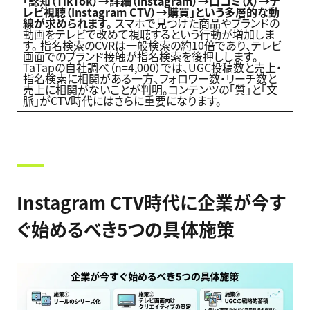
「認知（TikTok）→詳細（Instagram）→口コミ（X）→テ
レビ視聴（Instagram CTV）→購買」という多層的な動
線が求められます。
スマホで見つけた商品やブランドの
動画をテレビで改めて視聴するという行動が増加しま
す。 指名検索のCVRは一般検索の約10倍であり、テレビ
画面でのブランド接触が指名検索を後押しします。
TaTapの自社調べ（n=4,000）では、UGC投稿数と売上・
指名検索に相関がある一方、フォロワー数・リーチ数と
売上に相関がないことが判明。コンテンツの「質」と「文
脈」がCTV時代にはさらに重要になります。
Instagram CTV
時代に企業が今す
ぐ始めるべき5つの具体施策