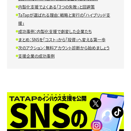
内製化支援でよくある「3つの失敗」と回避策
TaTapが選ばれる理由：戦略と実行の「ハイブリッド支
援」
成功事例：内製化支援で劇変した企業たち
まとめ：SNSを「コスト」から「投資」へ変える第一歩
次のアクション：無料アカウント診断から始めましょう
支援企業の成功事例