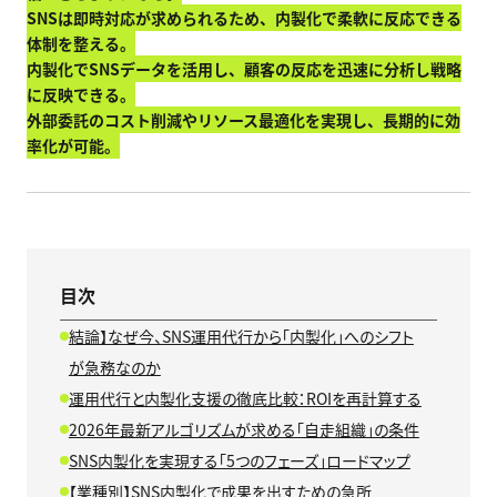
SNSは即時対応が求められるため、内製化で柔軟に反応できる
体制を整える。
内製化でSNSデータを活用し、顧客の反応を迅速に分析し戦略
に反映できる。
外部委託のコスト削減やリソース最適化を実現し、長期的に効
率化が可能。
目次
結論】なぜ今、SNS運用代行から「内製化」へのシフト
が急務なのか
運用代行と内製化支援の徹底比較：ROIを再計算する
2026年最新アルゴリズムが求める「自走組織」の条件
SNS内製化を実現する「5つのフェーズ」ロードマップ
【業種別】SNS内製化で成果を出すための急所