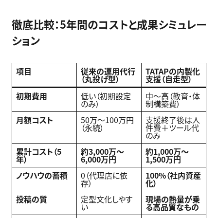
徹底比較：5年間のコストと成果シミュレー
ション
項目
従来の運用代行
TATAPの内製化
（丸投げ型）
支援（自走型）
初期費用
低い（初期設定
中〜高（教育・体
のみ）
制構築費）
月額コスト
50万〜100万円
支援終了後は人
（永続）
件費＋ツール代
のみ
累計コスト（5
約3,000万〜
約1,000万〜
年）
6,000万円
1,500万円
ノウハウの蓄積
0（代理店に依
100%（社内資産
存）
化）
投稿の質
定型文化しやす
現場の熱量が乗
い
る高品質なもの