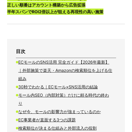
正しい順番はアカウント構築から広告拡張
半年スパンでROI2倍以上が狙える再現性の高い施策
目次
ECモールのSNS活用 完全ガイド【2026年最新】
｜外部施策で楽天・Amazonの検索順位を上げる仕
組み
30秒でわかる｜ECモール×SNS活用の結論
モール内SEO（内部対策）だけに頼る時代の終わ
り
なぜ今、モールの影響力が強まっているのか
EC事業者が直面する3つの課題
検索順位が決まる仕組みと外部流入の役割