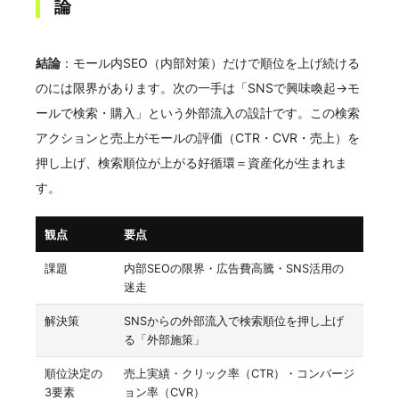
論
結論
：モール内SEO（内部対策）だけで順位を上げ続ける
のには限界があります。次の一手は「SNSで興味喚起→モ
ールで検索・購入」という外部流入の設計です。この検索
アクションと売上がモールの評価（CTR・CVR・売上）を
押し上げ、検索順位が上がる好循環＝資産化が生まれま
す。
観点
要点
課題
内部SEOの限界・広告費高騰・SNS活用の
迷走
解決策
SNSからの外部流入で検索順位を押し上げ
る「外部施策」
順位決定の
売上実績・クリック率（CTR）・コンバージ
3要素
ョン率（CVR）