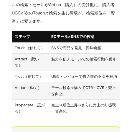
ルの検索・セールがAction（購入）の受け皿に。購入者
UGCが次のTouchと検索を生む循環が、検索順位を「資
産」に変えます。
ステップ
ECモール×SNSでの役割
Touch（触れて）
SNSで商品を発見・興味喚起
Attract（惹い
魅力を伝えモールでの検索行動を促す
て）
Trust（信じて）
UGC・レビューで購入前の不安を解消
Action（動く）
モール検索→購入でCTR・CVR・売上
を向上
Propagate（広が
売上→順位上昇→さらに売上の好循環
る）
＝資産化