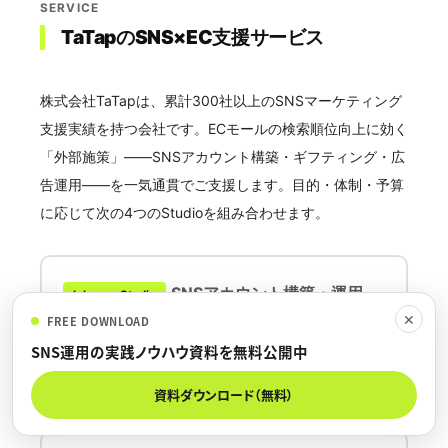
SERVICE
TaTapのSNS×EC支援サービス
株式会社TaTapは、累計300社以上のSNSマーケティング
支援実績を持つ会社です。ECモールの検索順位向上に効く
「外部施策」——SNSアカウント構築・ギフティング・広
告運用——を一気通貫でご支援します。目的・体制・予算
に応じて次の4つのStudioを組み合わせます。
SNSアカウント構築・運用
Inhouse Studio
✕
FREE DOWNLOAD
モールのLP代わりとなる公式アカウントを構築・運
SNS運用の実践ノウハウ資料を無料公開中
用。CTR・CVRの土台を固める。
資料ダウンロード（無料）