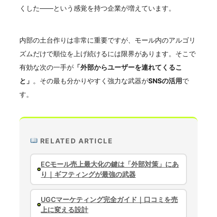
くした——という感覚を持つ企業が増えています。
内部の土台作りは非常に重要ですが、モール内のアルゴリ
ズムだけで順位を上げ続けるには限界があります。そこで
有効な次の一手が
「外部からユーザーを連れてくるこ
と」
。その最も分かりやすく強力な武器が
SNSの活用
で
す。
RELATED ARTICLE
ECモール売上最大化の鍵は「外部対策」にあ
り｜ギフティングが最強の武器
UGCマーケティング完全ガイド｜口コミを売
上に変える設計