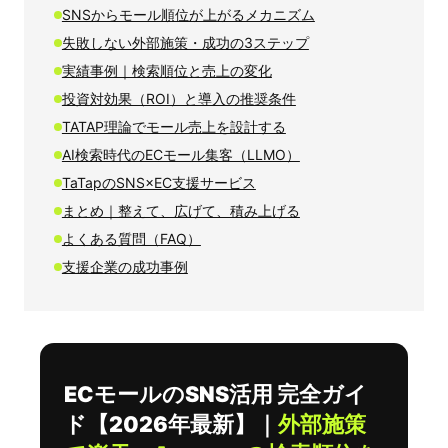
SNSからモール順位が上がるメカニズム
失敗しない外部施策・成功の3ステップ
実績事例｜検索順位と売上の変化
投資対効果（ROI）と導入の推奨条件
TATAP理論でモール売上を設計する
AI検索時代のECモール集客（LLMO）
TaTapのSNS×EC支援サービス
まとめ｜整えて、広げて、積み上げる
よくある質問（FAQ）
支援企業の成功事例
ECモールのSNS活用 完全ガイ
ド【2026年最新】｜
外部施策