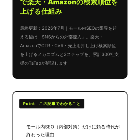
で楽天・Amazonの検索順位を
上げる仕組み
最終更新：2026年7月｜モール内SEOの限界を超
える鍵は「SNSからの外部流入」。楽天・
AmazonでCTR・CVR・売上を押し上げ検索順位
を上げるメカニズムと3ステップを、累計300社支
援のTaTapが解説します
Point この記事でわかること
モール内SEO（内部対策）だけに頼る時代が
終わった理由