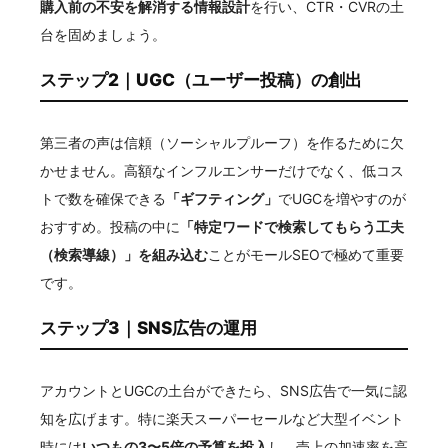
購入前の不安を解消する情報設計
を行い、CTR・CVRの土
台を固めましょう。
ステップ2｜UGC（ユーザー投稿）の創出
第三者の声は信頼（ソーシャルプルーフ）を作るために欠
かせません。高額なインフルエンサーだけでなく、低コス
トで数を確保できる
「ギフティング」
でUGCを増やすのが
おすすめ。投稿の中に
「特定ワードで検索してもらう工夫
（検索導線）」を組み込む
ことがモールSEOで極めて重要
です。
ステップ3｜SNS広告の運用
アカウントとUGCの土台ができたら、SNS広告で一気に認
知を広げます。特に楽天スーパーセールなど大型イベント
時には
いつもの3〜5倍の予算を投入
し、売上の加速率を高