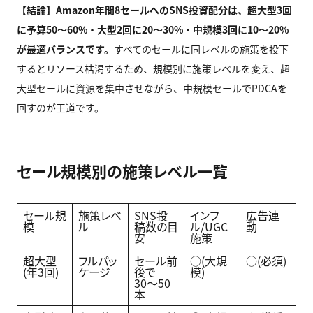
【結論】Amazon
年間8
セールへのSNS
投資配分は、超大型3
回
に予算50
〜60%
・大型2
回に20
〜30%
・中規模3
回に10
〜20%
が最適バランスです。
すべてのセールに同レベルの施策を投下
するとリソース枯渇するため、規模別に施策レベルを変え、超
大型セールに資源を集中させながら、中規模セールでPDCAを
回すのが王道です。
セール規模別の施策レベル一覧
セール規
施策レベ
SNS投
インフ
広告連
模
ル
稿数の目
ル/UGC
動
安
施策
超大型
フルパッ
セール前
○(大規
○(必須)
(年3回)
ケージ
後で
模)
30〜50
本