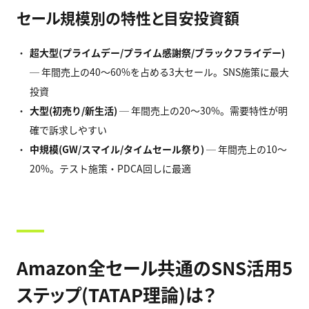
セール規模別の特性と目安投資額
超大型(
プライムデー/
プライム感謝祭/
ブラックフライデー)
─ 年間売上の40〜60%を占める3大セール。SNS施策に最大
投資
大型(
初売り/
新生活)
─ 年間売上の20〜30%。需要特性が明
確で訴求しやすい
中規模(GW/
スマイル/
タイムセール祭り)
─ 年間売上の10〜
20%。テスト施策・PDCA回しに最適
Amazon全セール共通のSNS活用5
ステップ(TATAP理論)は？