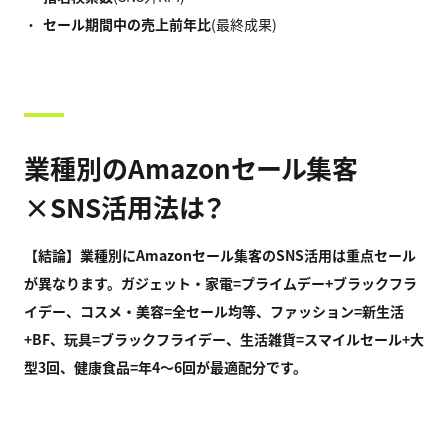
セール期間中の売上前年比
(最終成果)
業種別のAmazonセール集客
×SNS活用法は？
【結論】業種別にAmazon
セール集客のSNS
活用は重点セール
が異なります。ガジェット・家電=
プライムデー+
ブラックフラ
イデー、コスメ・美容=
全セール均等、ファッション=
新生活
+BF
、玩具=
ブラックフライデー、生活雑貨=
スマイルセール+
大
型3
回、健康食品=
年4
〜6
回が最適配分です。