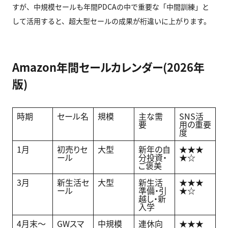
すが、中規模セールも年間PDCAの中で重要な「中間訓練」と
して活用すると、超大型セールの成果が桁違いに上がります。
Amazon年間セールカレンダー(2026年
版)
時期
セール名
規模
主な需
SNS活
要
用の重要
度
1月
初売りセ
大型
新年の自
★★★
ール
分投資・
★☆
ご褒美
3月
新生活セ
大型
新生活
★★★
ール
準備・引
★☆
越し・新
入学
4月末〜
GWスマ
中規模
連休向
★★★