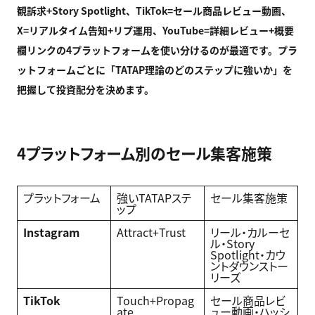
観訴求+Story Spotlight
、TikTok=
セール商品レビュー動画、
X=
リアルタイム告知+
リプ運用、YouTube=
詳細レビュー+
概要
欄リンクの4
プラットフォームを使い分けるのが最適です。プラ
ットフォームごとに「TATAP
理論のどのステップに強いか」を
把握して投資配分を決めます。
4プラットフォーム別のセール集客施策
プラットフォーム
強いTATAPステ
セール集客施策
ップ
Instagram
Attract+Trust
リール・カルーセ
ル・Story
Spotlight・カウ
ントダウンストー
リーズ
TikTok
Touch+Propag
セール商品レビ
ate
ュー動画・ハッシ