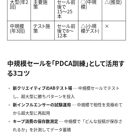
大型(年2
主要施
セール前
○(中規
△(推奨)
回)
策
後で
模)
15〜25
本
中規模
テスト施
セール前
△(小規
×
(年3回)
策
後で8〜
模テスト)
12本
中規模セールを「PDCA訓練」として活用す
る3コツ
新クリエイティブのAB
テスト場
─ 中規模セールでテスト
し、超大型に勝ちパターンを投入
新インフルエンサーの試験運用
─ 中規模で相性を見極めて
から超大型に再起用
キープ消費の保存数測定
─ 中規模で「どんな投稿が保存さ
れるか」を計測してデータ蓄積