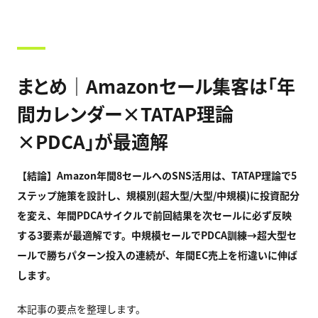
まとめ｜Amazonセール集客は「年
間カレンダー×TATAP理論
×PDCA」が最適解
【結論】Amazon
年間8
セールへのSNS
活用は、TATAP
理論で5
ステップ施策を設計し、規模別(
超大型/
大型/
中規模)
に投資配分
を変え、年間PDCA
サイクルで前回結果を次セールに必ず反映
する3
要素が最適解です。中規模セールでPDCA
訓練→
超大型セ
ールで勝ちパターン投入の連続が、年間EC
売上を桁違いに伸ば
します。
本記事の要点を整理します。