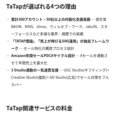
TaTapが選ばれる4つの理由
累計300
アカウント・50
社以上の内製化支援実績
─ 資生堂
BAUM、KINS、dinos、ウィルオブ・ワーク、rakufit、スタ
ーフォーカスなど多様な業界・規模での実績
「TATAP
理論」「売上が伸びるSNS
運用」の独自フレームワ
ーク
─ セール特化の購買プロセス設計
Amazon
年間セールPDCA
サイクル設計
─ 8セールを連動さ
せて年間売上を最大化
3 Studio
連動の一気通貫支援
─ UGC Studio(ギフティング)+
Creative Studio(撮影)+ AD Studio(広告)でセール対策をフル
カバー
TaTap関連サービスの料金