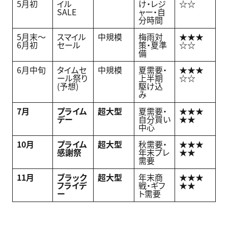
5月初
イル
け・レジ
☆☆
SALE
ャー・自
分時間
5月末〜
スマイル
中規模
梅雨対
★★★
6月初
セール
策・夏準
☆☆
備
6月中旬
タイムセ
中規模
夏需要・
★★★
ール祭り
上半期
☆☆
(予想)
駆け込
み
7
月
プライム
超大型
夏需要・
★★★
デー
自分買い
★★
中心
10
月
プライム
超大型
秋需要・
★★★
感謝祭
年末プレ
★★
需要
11
月
ブラック
超大型
年末商
★★★
フライデ
戦・ギフ
★★
ー
ト需要