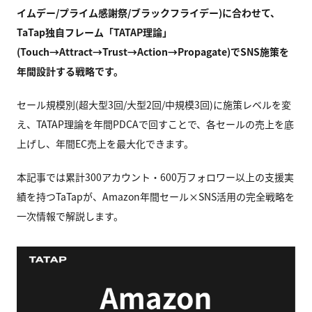
イムデー/プライム感謝祭/ブラックフライデー)に合わせて、
TaTap独自フレーム「TATAP理論」
(Touch→Attract→Trust→Action→Propagate)でSNS施策を
年間設計する戦略です。
セール規模別(超大型3回/大型2回/中規模3回)に施策レベルを変
え、TATAP理論を年間PDCAで回すことで、各セールの売上を底
上げし、年間EC売上を最大化できます。
本記事では累計300アカウント・600万フォロワー以上の支援実
績を持つTaTapが、Amazon年間セール×SNS活用の完全戦略を
一次情報で解説します。