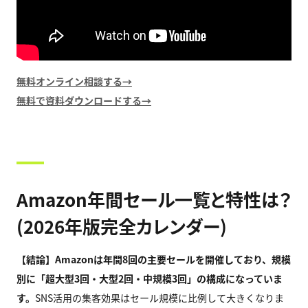
無料オンライン相談する→
無料で資料ダウンロードする→
Amazon年間セール一覧と特性は？
(2026年版完全カレンダー)
【結論】
Amazon
は年間
8
回の主要セールを開催しており、規模
別に「超大型
3
回・大型
2
回・中規模
3
回」の構成になっていま
す。
SNS活用の集客効果はセール規模に比例して大きくなりま