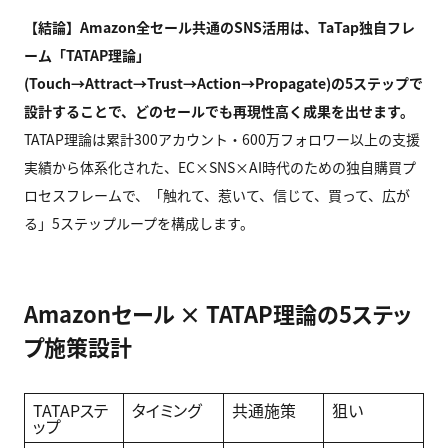
【結論】Amazon
全セール共通のSNS
活用は、TaTap
独自フレ
ーム「TATAP
理論」
(Touch→Attract→Trust→Action→Propagate)
の5
ステップで
設計することで、どのセールでも再現性高く成果を出せます。
TATAP理論は累計300アカウント・600万フォロワー以上の支援
実績から体系化された、EC×SNS×AI時代のための独自購買プ
ロセスフレームで、「触れて、惹いて、信じて、買って、広が
る」5ステップループを構成します。
Amazonセール × TATAP理論の5ステッ
プ施策設計
TATAPステ
タイミング
共通施策
狙い
ップ