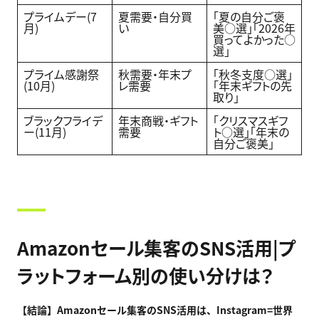
プライムデー(7
夏需要・自分買
「夏の自分ご褒
月)
い
美○選」「2026年
買ってよかった○
選」
プライム感謝祭
秋需要・年末プ
「秋冬支度○選」
(10月)
レ需要
「年末ギフトの先
取り」
ブラックフライデ
年末商戦・ギフト
「クリスマスギフ
ー(11月)
需要
ト○選」「年末の
自分ご褒美」
Amazonセール集客のSNS活用|プ
ラットフォーム別の使い分けは？
【結論】Amazon
セール集客のSNS
活用は、Instagram=
世界