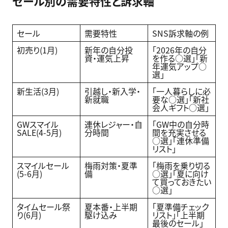
セール別の需要特性と訴求軸
セール
需要特性
SNS訴求軸の例
初売り(1月)
新年の自分投
「2026年の自分
資・運気上昇
を作る○選」「新
年運気アップ○
選」
新生活(3月)
引越し・新入学・
「一人暮らしに必
新就職
要な○選」「新社
会人ギフト○選」
GWスマイル
連休レジャー・自
「GW中の自分時
SALE(4-5月)
分時間
間を充実させる
○選」「連休準備
リスト」
スマイルセール
梅雨対策・夏準
「梅雨を乗り切る
(5-6月)
備
○選」「夏に向け
て買っておきたい
○選」
タイムセール祭
夏本番・上半期
「夏準備チェック
り(6月)
駆け込み
リスト」「上半期
最後のセール」