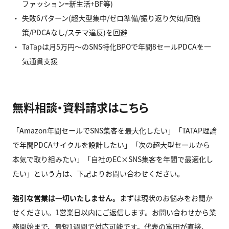
ファッション=新生活+BF等)
失敗6パターン(超大型集中/ゼロ準備/振り返り欠如/同施
策/PDCAなし/ステマ違反)を回避
TaTapは月5万円〜のSNS特化BPOで年間8セールPDCAを一
気通貫支援
無料相談・資料請求はこちら
「Amazon年間セールでSNS集客を最大化したい」「TATAP理論
で年間PDCAサイクルを設計したい」「次の超大型セールから
本気で取り組みたい」「自社のEC×SNS集客を年間で最適化し
たい」という方は、下記よりお問い合わせください。
強引な営業は一切いたしません。
まずは現状のお悩みをお聞か
せください。1営業日以内にご返信します。お問い合わせから業
務開始まで、最短1週間で対応可能です。代表の富田が直接、