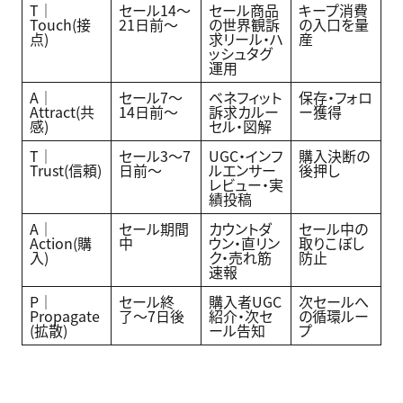
T｜
セール14〜
セール商品
キープ消費
Touch(接
21日前〜
の世界観訴
の入口を量
点)
求リール・ハ
産
ッシュタグ
運用
A｜
セール7〜
ベネフィット
保存・フォロ
Attract(共
14日前〜
訴求カルー
ー獲得
感)
セル・図解
T｜
セール3〜7
UGC・インフ
購入決断の
Trust(信頼)
日前〜
ルエンサー
後押し
レビュー・実
績投稿
A｜
セール期間
カウントダ
セール中の
Action(購
中
ウン・直リン
取りこぼし
入)
ク・売れ筋
防止
速報
P｜
セール終
購入者UGC
次セールへ
Propagate
了〜7日後
紹介・次セ
の循環ルー
(拡散)
ール告知
プ