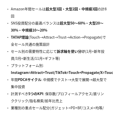
Amazon年間セールは
超大型
3
回・大型2
回・中規模3
回
の計8
回
SNS投資配分の最適バランスは
超大型
50
〜60%
・大型20
〜
30%
・中規模10
〜20%
TATAP
理論
(Touch→Attract→Trust→Action→Propagate)で
全セール共通の施策設計
セール別の需要特性に応じて
訴求軸を使い分け
(1月=新年投
資/3月=新生活/11月=ギフト等)
プラットフォーム別:
Instagram=Attract+Trust/TikTok=Touch+Propagate/X=Touc
年間
PDCA
サイクル
: 中規模でテスト→大型で展開→超大型で
集中投資
計測すべき
5
つのKPI
: 保存数/プロフィールアクセス/直リン
ククリック/指名検索/前年比売上
業種別の重点セール配分(ガジェット=PD+BF/コスメ=均等/