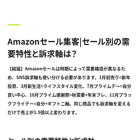
Amazonセール集客|セール別の需
要特性と訴求軸は？
【結論】Amazon
セールは時期によって需要構造が異なるた
め、SNS
訴求軸も使い分ける必要があります。1
月初売り=
新年
投資、3
月新生活=
ライフスタイル変化、7
月プライムデー=
自分
買い中心、10
月プライム感謝祭=
秋需要+
年末プレ、11
月ブラッ
クフライデー=
自分+
ギフト二軸。同じ商品でも訴求軸を変える
だけで売上が1.5
倍以上変わります。