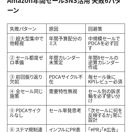
Amazon年間セールSNS活用 失敗6パタ
ーン
失敗パターン
原因
回避策
① 超大型集中で
年間予算配分の
中規模セールで
他軽視
ミス
PDCAを必ず回
す
② セール都度ゼ
年間カレンダー
年間8セールの
ロ準備
未策定
逆算カレンダー
作成
③ 前回振り返り
PDCAサイクル不
毎セール後に
欠如
在
KPIレビュー必須
④ 全セール同じ
需要特性無視
セール別の訴求
施策
軸を必ず使い分
け
⑤ PDCAサイク
セール単発思考
「次セールに何を
ルなし
反映するか」常に
設計
⑥ ステマ規制違
インフルにPR表
「#PR」「#広告」