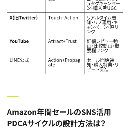
ュタグキャンペー
ン・購入者UGC
X(
旧Twitter)
Touch+Action
リアルタイム告
知・リプ運用・キ
ャンペーン・直リ
ンク
YouTube
Attract+Trust
詳細レビュー動
画・比較動画・概
要欄リンク
LINE公式
Action+Propag
セール開始通
ate
知・購入特典・リ
ピート促進
Amazon年間セールのSNS活用
PDCAサイクルの設計方法は？