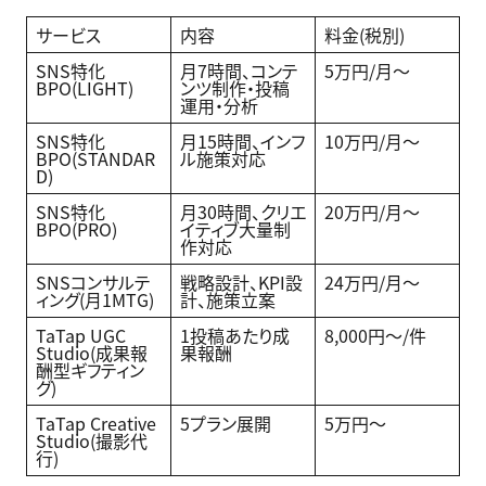
サービス
内容
料金(税別)
SNS特化
月7時間、コンテ
5万円/月〜
BPO(LIGHT)
ンツ制作・投稿
運用・分析
SNS特化
月15時間、インフ
10万円/月〜
BPO(STANDAR
ル施策対応
D)
SNS特化
月30時間、クリエ
20万円/月〜
BPO(PRO)
イティブ大量制
作対応
SNSコンサルテ
戦略設計、KPI設
24万円/月〜
ィング(月1MTG)
計、施策立案
TaTap UGC
1投稿あたり成
8,000円〜/件
Studio(成果報
果報酬
酬型ギフティン
グ)
TaTap Creative
5プラン展開
5万円〜
Studio(撮影代
行)