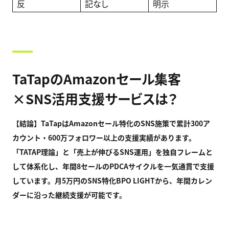
反
記なし
明示
TaTapのAmazonセール集客
×SNS活用支援サービスは？
【結論】TaTap
はAmazon
セール特化のSNS
施策で累計300
ア
カウント・600
万フォロワー以上の支援実績があります。
「TATAP
理論」と「売上が伸びるSNS
運用」を独自フレームと
して体系化し、年間8
セールのPDCA
サイクルを一気通貫で支援
しています。月5
万円のSNS
特化BPO LIGHT
から、年間カレン
ダーに沿った継続支援が可能です。