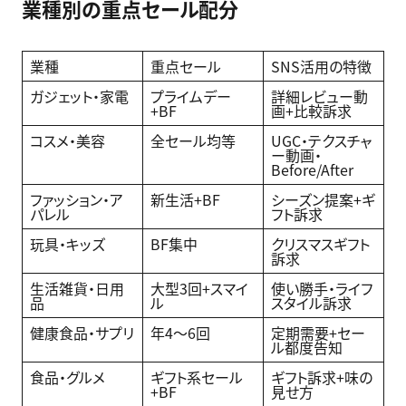
業種別の重点セール配分
業種
重点セール
SNS活用の特徴
ガジェット・家電
プライムデー
詳細レビュー動
+BF
画+比較訴求
コスメ・美容
全セール均等
UGC・テクスチャ
ー動画・
Before/After
ファッション・ア
新生活+BF
シーズン提案+ギ
パレル
フト訴求
玩具・キッズ
BF集中
クリスマスギフト
訴求
生活雑貨・日用
大型3回+スマイ
使い勝手・ライフ
品
ル
スタイル訴求
健康食品・サプリ
年4〜6回
定期需要+セー
ル都度告知
食品・グルメ
ギフト系セール
ギフト訴求+味の
+BF
見せ方