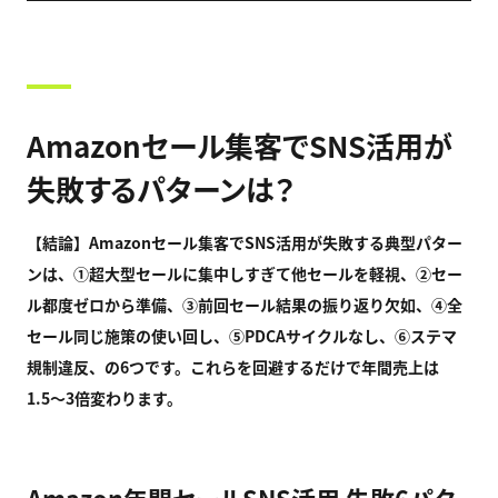
Amazonセール集客でSNS活用が
失敗するパターンは？
【結論】Amazon
セール集客でSNS
活用が失敗する典型パター
ンは、①
超大型セールに集中しすぎて他セールを軽視、②
セー
ル都度ゼロから準備、③
前回セール結果の振り返り欠如、④
全
セール同じ施策の使い回し、⑤PDCA
サイクルなし、⑥
ステマ
規制違反、の6
つです。これらを回避するだけで年間売上は
1.5
〜3
倍変わります。