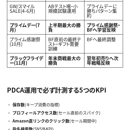
GW/スマイル
ABテスト場・小
プライムデーに
SALE(4-6月)
規模試験運用
勝ちパターン集
約
プライムデー(7
上半期最大の勝
プライム感謝祭・
月)
負
BF
へ学習反映
プライム感謝祭
BF直前の最終テ
BFへ最終調整
(10月)
スト・ギフト需要
訓練
ブラックフライデ
年末商戦最大の
翌年初売りへ次
ー(11
月)
勝負
年戦略反映
PDCA運用で必ず計測する5つのKPI
保存数
(キープ消費の指標)
プロフィールアクセス数
(セール直前のスパイク)
Amazon
直リンクのクリック数
(セール期間中)
指名検索数
(SNS外KPI)