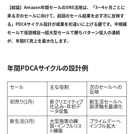
【結論】Amazon
年間セールのSNS
活用は、「3
〜4
ヶ月ごとに
来る次のセールに向けて、前回のセール結果を必ず次に反映す
る」PDCA
サイクル設計が成果を桁違いに上げる鍵です。中規模
セールで仮説検証→
超大型セールで勝ちパターン投入の連続
が、年間EC
売上を最大化します。
年間PDCAサイクルの設計例
セール
主な役割
次のセールへの
反映
初売り(1月)
新クリエイティブ
新生活セールへ
仕込み・年初デ
訴求軸を最適化
ータ収集
新生活(3月)
大型施策の練
プライムデーへ
習・インフルリス
インフル拡大
ト構築