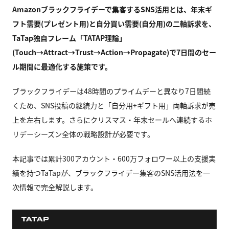
Amazonブラックフライデーで集客するSNS活用とは、年末ギ
フト需要(プレゼント用)と自分買い需要(自分用)の二軸訴求を、
TaTap独自フレーム「TATAP理論」
(Touch→Attract→Trust→Action→Propagate)で7日間のセー
ル期間に最適化する施策です。
ブラックフライデーは48時間のプライムデーと異なり7日間続
くため、SNS投稿の継続力と「自分用+ギフト用」両軸訴求が売
上を左右します。さらにクリスマス・年末セールへ連続するホ
リデーシーズン全体の戦略設計が必要です。
本記事では累計300アカウント・600万フォロワー以上の支援実
績を持つTaTapが、ブラックフライデー集客のSNS活用法を一
次情報で完全解説します。