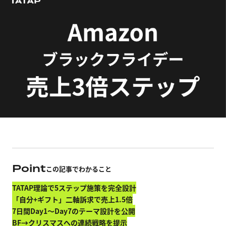
Point
この記事でわかること
TATAP理論で5ステップ施策を完全設計
「自分+ギフト」二軸訴求で売上1.5倍
7日間Day1〜Day7のテーマ設計を公開
BF→クリスマスへの連続戦略を提示