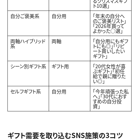
るクリスマスギフ
ト10選」
自分ご褒美系
自分用
「年末の自分へ
のご褒美リスト」
「2026年買って
よかった○選」
両軸ハイブリッド
両軸
「自分用にもギフ
系
トにも◎」「リピ
ート買いしたい
ギフト」
シーン別ギフト系
ギフト用
「20代女性が喜
ぶギフト」「初任
給で親に贈りた
い◎」
セルフギフト系
自分用
「今年頑張った私
へ」「30代におす
すめの自分投
資」
ギフト需要を取り込むSNS施策の3コツ