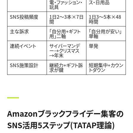
電・ファッション・
ス・日用品
玩具
SNS投稿頻度
1日2〜3本×7日
1日3〜5本×48
間
時間
主な訴求
「自分用+ギフト
「自分用が安い」
用」二軸
単軸
連続イベント
サイバーマンデ
単発
ー→クリスマス
→年末
SNS施策設計
継続力+ギフト訴
短期集中+カウン
求が鍵
トダウン
Amazonブラックフライデー集客の
SNS活用5ステップ(TATAP理論)