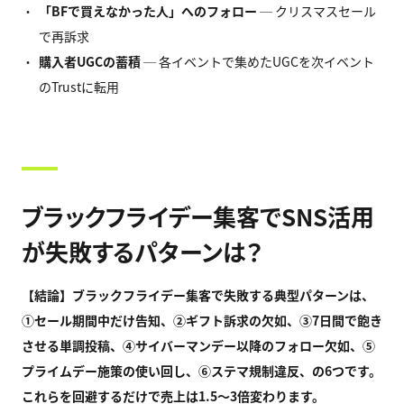
「BF
で買えなかった人」へのフォロー
─ クリスマスセール
で再訴求
購入者UGC
の蓄積
─ 各イベントで集めたUGCを次イベント
のTrustに転用
ブラックフライデー集客でSNS活用
が失敗するパターンは？
【結論】ブラックフライデー集客で失敗する典型パターンは、
①
セール期間中だけ告知、②
ギフト訴求の欠如、③7
日間で飽き
させる単調投稿、④
サイバーマンデー以降のフォロー欠如、⑤
プライムデー施策の使い回し、⑥
ステマ規制違反、の6
つです。
これらを回避するだけで売上は1.5
〜3
倍変わります。