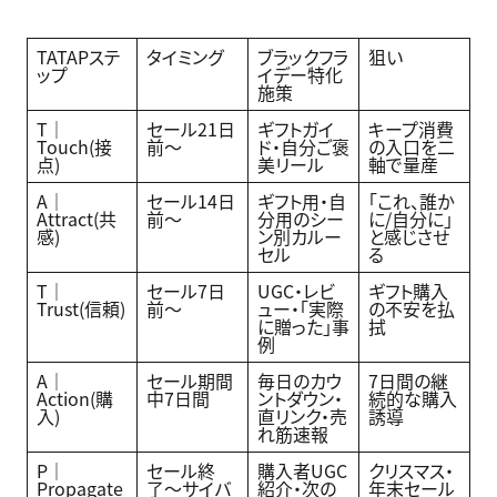
TATAPステ
タイミング
ブラックフラ
狙い
ップ
イデー特化
施策
T｜
セール21日
ギフトガイ
キープ消費
Touch(接
前〜
ド・自分ご褒
の入口を二
点)
美リール
軸で量産
A｜
セール14日
ギフト用・自
「これ、誰か
Attract(共
前〜
分用のシー
に/自分に」
感)
ン別カルー
と感じさせ
セル
る
T｜
セール7日
UGC・レビ
ギフト購入
Trust(信頼)
前〜
ュー・「実際
の不安を払
に贈った」事
拭
例
A｜
セール期間
毎日のカウ
7日間の継
Action(購
中7日間
ントダウン・
続的な購入
入)
直リンク・売
誘導
れ筋速報
P｜
セール終
購入者UGC
クリスマス・
Propagate
了〜サイバ
紹介・次の
年末セール