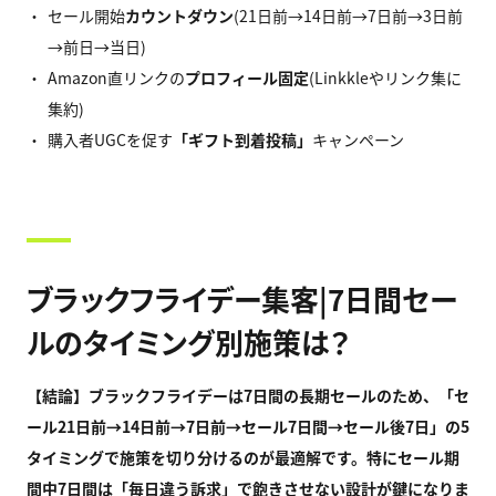
セール開始
カウントダウン
(21日前→14日前→7日前→3日前
→前日→当日)
Amazon直リンクの
プロフィール固定
(Linkkleやリンク集に
集約)
購入者UGCを促す
「ギフト到着投稿」
キャンペーン
ブラックフライデー集客|7日間セー
ルのタイミング別施策は？
【結論】ブラックフライデーは7
日間の長期セールのため、「セ
ール21
日前→14
日前→7
日前→
セール7
日間→
セール後7
日」の5
タイミングで施策を切り分けるのが最適解です。特にセール期
間中7
日間は「毎日違う訴求」で飽きさせない設計が鍵になりま