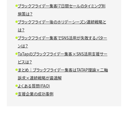
ブラックフライデー集客|7日間セールのタイミング別
施策は？
ブラックフライデー後のホリデーシーズン連続戦略と
は？
ブラックフライデー集客でSNS活用が失敗するパター
ンは？
TaTapのブラックフライデー集客×SNS活用支援サー
ビスは？
まとめ｜ブラックフライデー集客はTATAP理論×二軸
訴求×連続戦略が最適解
よくある質問(FAQ)
支援企業の成功事例