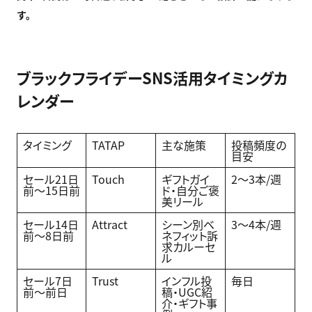
す。
ブラックフライデーSNS活用タイミングカ
レンダー
タイミング
TATAP
主な施策
投稿頻度の
目安
セール21日
Touch
ギフトガイ
2〜3本/週
前〜15日前
ド・自分ご褒
美リール
セール14日
Attract
シーン別ベ
3〜4本/週
前〜8日前
ネフィット訴
求カルーセ
ル
セール7日
Trust
インフル投
毎日
前〜前日
稿・UGC紹
介・ギフト事