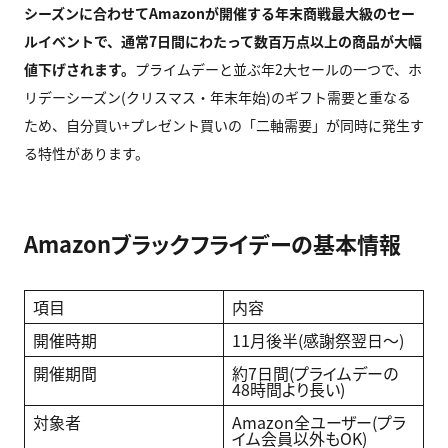
シーズンに合わせて
Amazon
が開催する年末商戦最大級のセー
ルイベントで、通常
7
日間にわたって数百万点以上の商品が大幅
値下げされます。
プライムデーと並ぶ年2大セールの一つで、ホ
リデーシーズン(クリスマス・年末年始)のギフト需要と重なる
ため、自分買い+プレゼント買いの「二軸需要」が同時に発生す
る特性があります。
Amazonブラックフライデーの基本情報
項目
内容
開催時期
11月後半(感謝祭翌日〜)
開催期間
約7日間(プライムデーの
48時間より長い)
対象者
Amazon全ユーザー(プラ
イム会員以外もOK)