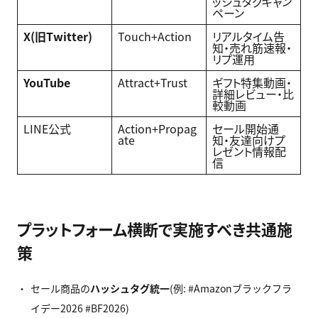
ッシュタグキャン
ペーン
X(
旧Twitter)
Touch+Action
リアルタイム告
知・売れ筋速報・
リプ運用
YouTube
Attract+Trust
ギフト特集動画・
詳細レビュー・比
較動画
LINE公式
Action+Propag
セール開始通
ate
知・友達向けプ
レゼント情報配
信
プラットフォーム横断で実施すべき共通施
策
セール商品の
ハッシュタグ統一
(例: #Amazonブラックフラ
イデー2026 #BF2026)