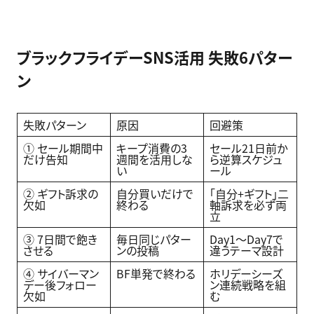
ブラックフライデーSNS活用 失敗6パター
ン
失敗パターン
原因
回避策
① セール期間中
キープ消費の3
セール21日前か
だけ告知
週間を活用しな
ら逆算スケジュ
い
ール
② ギフト訴求の
自分買いだけで
「自分+ギフト」二
欠如
終わる
軸訴求を必ず両
立
③ 7日間で飽き
毎日同じパター
Day1〜Day7で
させる
ンの投稿
違うテーマ設計
④ サイバーマン
BF単発で終わる
ホリデーシーズ
デー後フォロー
ン連続戦略を組
欠如
む