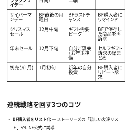
ラックフラ
日間)
二軸
イデー
サイバーマ
BF直後の月
BFラストチ
BF購入者に
ンデー
曜日
ャンス
リマインド
クリスマス
12月中旬
ギフト需要
BFで保存し
セール
ピーク
た商品を再
訴求
年末セール
12月下旬
自分ご褒美
セルフギフト
+お年玉準
訴求の総ま
備
とめ
初売り(1月)
1月初旬
新年の自分
BF購入者に
投資
リピート訴
求
連続戦略を回す3つのコツ
BF
購入者をリスト化
─ ストーリーズの「親しい友達リス
ト」やLINE公式に誘導