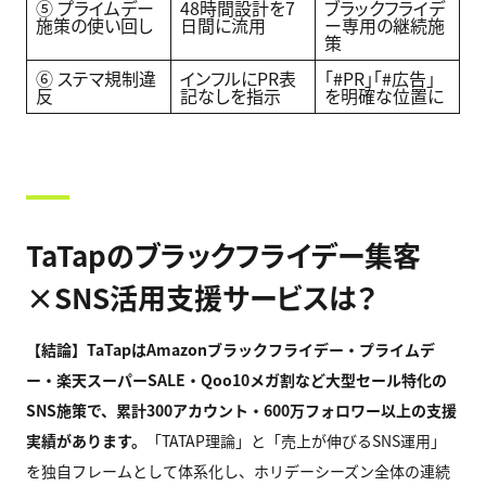
⑤ プライムデー
48時間設計を7
ブラックフライデ
施策の使い回し
日間に流用
ー専用の継続施
策
⑥ ステマ規制違
インフルにPR表
「#PR」「#広告」
反
記なしを指示
を明確な位置に
TaTapのブラックフライデー集客
×SNS活用支援サービスは？
【結論】TaTap
はAmazon
ブラックフライデー・プライムデ
ー・楽天スーパーSALE
・Qoo10
メガ割など大型セール特化の
SNS
施策で、累計300
アカウント・600
万フォロワー以上の支援
実績があります。
「TATAP理論」と「売上が伸びるSNS運用」
を独自フレームとして体系化し、ホリデーシーズン全体の連続