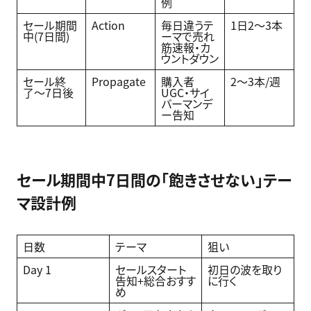
例
セール期間
Action
毎日違うテ
1日2〜3本
中(7日間)
ーマで売れ
筋速報・カ
ウントダウン
セール終
Propagate
購入者
2〜3本/週
了〜7日後
UGC・サイ
バーマンデ
ー告知
セール期間中7日間の「飽きさせない」テー
マ設計例
日数
テーマ
狙い
Day 1
セールスタート
初日の波を取り
告知+総合おすす
に行く
め