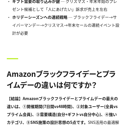
ギフト需要の取り込みが鍵
─ クリスマス・年末年始のプレ
ゼント候補として「人にあげたい」訴求が売上を左右
ホリデーシーズンへの連続戦略
─ ブラックフライデー→サ
イバーマンデー→クリスマス→年末セールの連続イベント設
計が必要
Amazonブラックフライデーとプラ
イムデーの違いは何ですか？
【結論】
Amazon
ブラックフライデーとプライムデーの最大の
違いは、
①
開催期間
(7
日間
vs48
時間
)
、
②
対象ユーザー
(
全員
vs
プライム会員
)
、
③
需要構造
(
自分
+
ギフト
vs
自分中心
)
、
④
強い
カテゴリ、
⑤SNS
施策の設計思想の
5
点です。
SNS活用の最適解