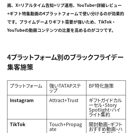
画、X=
リアルタイム告知+
リプ運用、YouTube=
詳細レビュー
+
ギフト特集動画の4
プラットフォームで使い分けるのが効果的
です。プライムデーよりギフト需要が強いため、TikTok
・
YouTube
の動画コンテンツの比重を高めるのがコツです。
4プラットフォーム別のブラックフライデー
集客施策
プラットフォーム
強いTATAPステ
BF特化施策
ップ
Instagram
Attract+Trust
ギフトガイドカル
ーセル・Story
Spotlight・ハイ
ライト集約
TikTok
Touch+Propag
開封動画・ギフト
ate
おすすめ動画・ハ