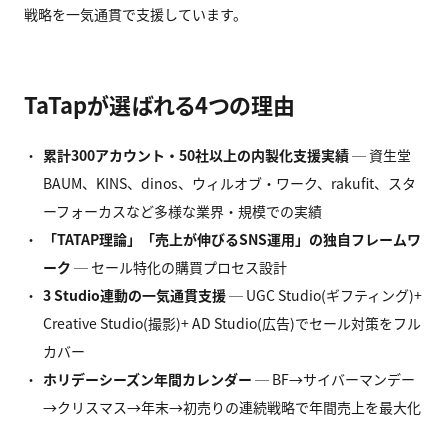
戦略を一気通貫で支援しています。
TaTapが選ばれる4つの理由
累計300
アカウント・50
社以上の内製化支援実績
─ 資生堂
BAUM、KINS、dinos、ウィルオブ・ワーク、rakufit、スタ
ーフォーカスなど多様な業界・規模での実績
「TATAP
理論」「売上が伸びるSNS
運用」の独自フレームワ
ーク
─ セール特化の購買プロセス設計
3 Studio
連動の一気通貫支援
─ UGC Studio(ギフティング)+
Creative Studio(撮影)+ AD Studio(広告)でセール対策をフル
カバー
ホリデーシーズン年間カレンダー
─ BF→サイバーマンデー
→クリスマス→年末→初売りの連続戦略で年間売上を最大化