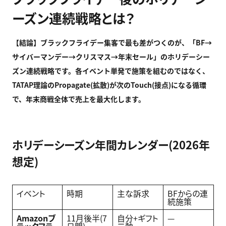
ーズン連続戦略とは？
【結論】ブラックフライデー集客で最も差がつくのが、「BF→
サイバーマンデー→
クリスマス→
年末セール」のホリデーシー
ズン連続戦略です。各イベント単発で施策を組むのではなく、
TATAP
理論のPropagate(
拡散)
が次のTouch(
接点)
になる循環
で、年末商戦全体で売上を最大化します。
ホリデーシーズン年間カレンダー(2026年
想定)
イベント
時期
主な訴求
BFからの連
続施策
Amazon
ブ
11月後半(7
自分+ギフト
—