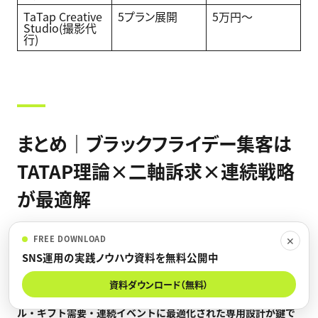
TaTap Creative
5プラン展開
5万円〜
Studio(撮影代
行)
まとめ｜ブラックフライデー集客は
TATAP理論×二軸訴求×連続戦略
が最適解
【結論】Amazon
ブラックフライデー集客のSNS
活用は、
FREE DOWNLOAD
✕
TATAP
理論で5
ステップ設計+
「自分用+
ギフト用」二軸訴求+
ホ
SNS運用の実践ノウハウ資料を無料公開中
リデーシーズン連続戦略の3
つを統合することで売上が桁違いに
資料ダウンロード（無料）
変わります。プライムデー施策の使い回しではなく、7
日間セー
ル・ギフト需要・連続イベントに最適化された専用設計が鍵で