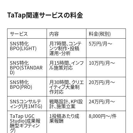
TaTap関連サービスの料金
サービス
内容
料金(税別)
SNS特化
月7時間、コンテ
5万円/月〜
BPO(LIGHT)
ンツ制作・投稿
運用・分析
SNS特化
月15時間、インフ
10万円/月〜
BPO(STANDAR
ル施策対応
D)
SNS特化
月30時間、クリエ
20万円/月〜
BPO(PRO)
イティブ大量制
作対応
SNSコンサルテ
戦略設計、KPI設
24万円/月〜
ィング(月1MTG)
計、施策立案
TaTap UGC
1投稿あたり成
8,000円〜/件
Studio(成果報
果報酬
酬型ギフティン
グ)