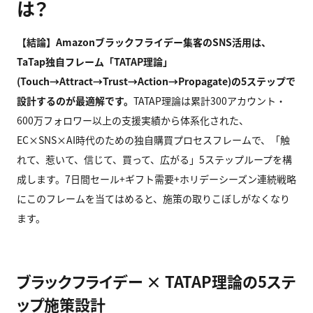
は？
【結論】Amazon
ブラックフライデー集客のSNS
活用は、
TaTap
独自フレーム「TATAP
理論」
(Touch→Attract→Trust→Action→Propagate)
の5
ステップで
設計するのが最適解です。
TATAP理論は累計300アカウント・
600万フォロワー以上の支援実績から体系化された、
EC×SNS×AI時代のための独自購買プロセスフレームで、「触
れて、惹いて、信じて、買って、広がる」5ステップループを構
成します。7日間セール+ギフト需要+ホリデーシーズン連続戦略
にこのフレームを当てはめると、施策の取りこぼしがなくなり
ます。
ブラックフライデー × TATAP理論の5ステ
ップ施策設計