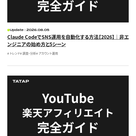
Update : 2026.08.05
Claude CodeでSNS運用を自動化する方法【2026】｜非エ
ンジニアの始め方と5シーン
#
トレンド
#
調査・分析
#
アカウント運用