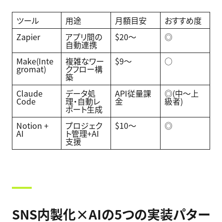
ツール
用途
月額目安
おすすめ度
Zapier
アプリ間の
$20〜
◎
自動連携
Make(Inte
複雑なワー
$9〜
○
gromat)
クフロー構
築
Claude
データ処
API従量課
◎(中〜上
Code
理・自動レ
金
級者)
ポート生成
Notion +
プロジェク
$10〜
◎
AI
ト管理+AI
支援
SNS内製化×AIの5つの実装パター