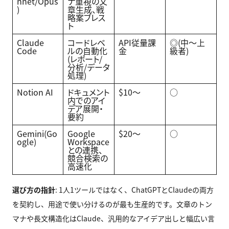
nnet/Opus
ナ重視の文
)
章生成、戦
略案ブレス
ト
Claude
コードレベ
API従量課
◎(中〜上
Code
ルの自動化
金
級者)
(レポート/
分析/データ
処理)
Notion AI
ドキュメント
$10〜
○
内でのアイ
デア展開・
要約
Gemini(Go
Google
$20〜
○
ogle)
Workspace
との連携、
競合検索の
高速化
選び方の指針
: 1人1ツールではなく、ChatGPTとClaudeの両方
を契約し、用途で使い分けるのが最も生産的です。文章のトン
マナや長文構造化はClaude、汎用的なアイデア出しと幅広い言