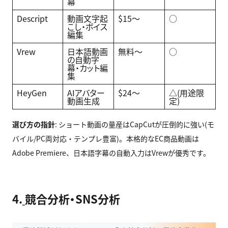
幕
Descript
動画文字起
$15〜
○
こし・ボイス
編集
Vrew
日本語動画
無料〜
○
の自動字
幕・カット編
集
HeyGen
AIアバター
$24〜
△(用途限
動画生成
定)
選び方の指針
: ショート動画の量産はCapCutが圧倒的に強い(モ
バイル/PC両対応・テンプレ豊富)。本格的なEC商品動画は
Adobe Premiere、日本語字幕の自動入力はVrewが優秀です。
4.
競合分析・SNS分析