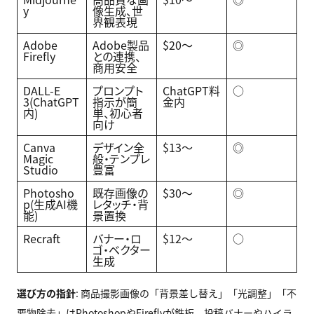
y
像生成、世
界観表現
Adobe
Adobe製品
$20〜
◎
Firefly
との連携、
商用安全
DALL-E
プロンプト
ChatGPT料
○
3(ChatGPT
指示が簡
金内
内)
単、初心者
向け
Canva
デザイン全
$13〜
◎
Magic
般・テンプレ
Studio
豊富
Photosho
既存画像の
$30〜
◎
p(生成AI機
レタッチ・背
能)
景置換
Recraft
バナー・ロ
$12〜
○
ゴ・ベクター
生成
選び方の指針
: 商品撮影画像の「背景差し替え」「光調整」「不
要物除去」はPhotoshopやFireflyが鉄板。投稿バナーやハイラ