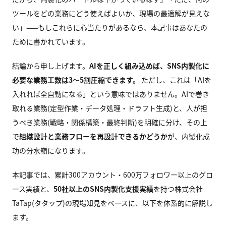
ツールをどの業務にどう使えばよいか、現場の最適解が見えな
い」——もしこれらに心当たりがあるなら、本記事はあなたの
ために書かれています。
結論から申し上げます。
AI
を正しく組み込めば、SNS
内製化に
必要な業務工数は3
〜5
割圧縮できます。
ただし、これは「AIを
入れれば全自動になる」という意味ではありません。AIで巻き
取れる業務(定型作業・データ処理・ドラフト生成)と、人が担
うべき業務(戦略・関係構築・最終判断)を明確に分け、その上
で
組織設計と業務フローを再設計できるかどうか
が、内製化成
功の分水嶺になります。
本記事では、累計300アカウント・600万フォロワー以上のグロ
ース実績と、
50
社以上のSNS
内製化支援実績
を持つ株式会社
TaTap(タタップ)の現場知見をベースに、以下を体系的に解説し
ます。