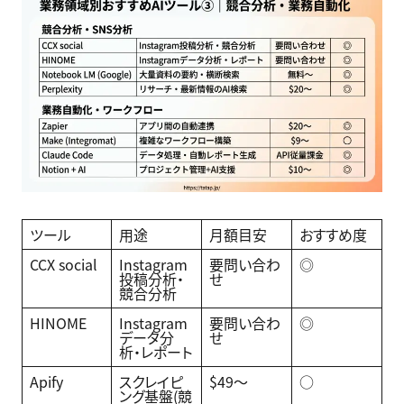
ツール
用途
月額目安
おすすめ度
CCX social
Instagram
要問い合わ
◎
投稿分析・
せ
競合分析
HINOME
Instagram
要問い合わ
◎
データ分
せ
析・レポート
Apify
スクレイピ
$49〜
○
ング基盤(競