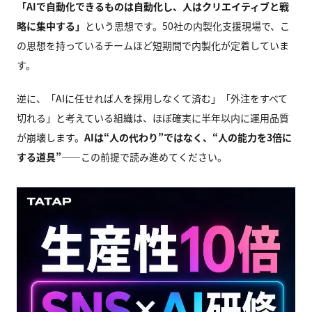
「AI
で自動化できるものは自動化し、人はクリエイティブと戦
略に集中する」
という思想です。50社の内製化支援現場で、こ
の思想を持っているチームほど短期間で内製化が定着していま
す。
逆に、「AIに任せれば人を採用しなくて済む」「外注をすべて
切れる」と考えている組織は、ほぼ確実に半年以内に運用品質
が崩壊します。
AI
は“
人の代わり”
ではなく、“
人の能力を3
倍に
する道具”
——この前提で読み進めてください。