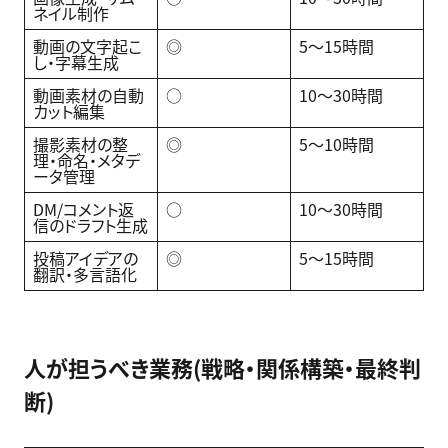
ネイル制作
動画の文字起こ
◎
5〜15時間
し・字幕生成
動画素材の自動
○
10〜30時間
カット編集
撮影素材の整
◎
5〜10時間
理・命名・メタデ
ータ管理
DM/コメント返
○
10〜30時間
信のドラフト生成
投稿アイデアの
◎
5〜15時間
翻訳・多言語化
人が担うべき業務(戦略・関係構築・最終判
断)