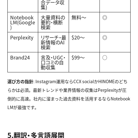
合データ収
集)
Notebook
大量資料の
無料〜
◎
LM(Google
要約・横断
)
検索
Perplexity
リサーチ・最
$20〜
◎
新情報のAI
検索
Brand24
言及・UGC・
$99〜
○
口コミの自
動収集
選び方の指針
: Instagram運用ならCCX socialかHINOMEのどち
らかは必須。最新トレンドや業界情報の収集はPerplexityが圧
倒的に高速。社内に溜まった過去資料を活用するならNotebook
LMが最強です。
5.翻訳・多言語展開