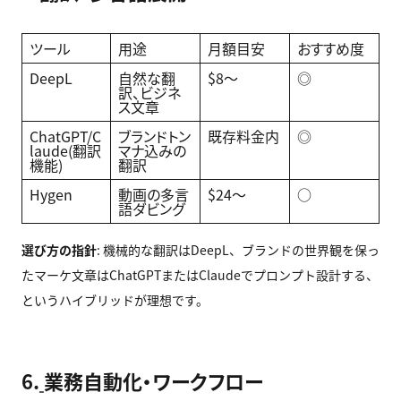
ツール
用途
月額目安
おすすめ度
DeepL
自然な翻
$8〜
◎
訳、ビジネ
ス文章
ChatGPT/C
ブランドトン
既存料金内
◎
laude(翻訳
マナ込みの
機能)
翻訳
Hygen
動画の多言
$24〜
○
語ダビング
選び方の指針
: 機械的な翻訳はDeepL、ブランドの世界観を保っ
たマーケ文章はChatGPTまたはClaudeでプロンプト設計する、
というハイブリッドが理想です。
6.
業務自動化・ワークフロー