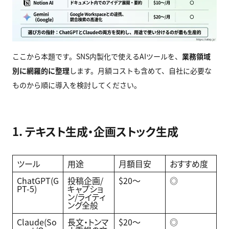
ここから本題です。SNS内製化で使えるAIツールを、
業務領域
別に網羅的に整理
します。月額コストも含めて、自社に必要な
ものから順に導入を検討してください。
1. テキスト生成・企画ストック生成
ツール
用途
月額目安
おすすめ度
ChatGPT(G
投稿企画/
$20〜
◎
PT-5)
キャプショ
ン/ライティ
ング全般
Claude(So
長文・トンマ
$20〜
◎