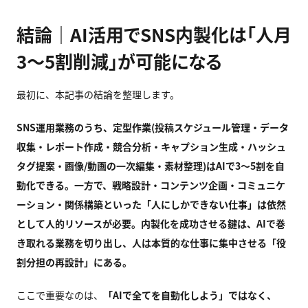
結論｜AI活用でSNS内製化は「人月
3〜5割削減」が可能になる
最初に、本記事の結論を整理します。
SNS
運用業務のうち、定型作業(
投稿スケジュール管理・データ
収集・レポート作成・競合分析・キャプション生成・ハッシュ
タグ提案・画像/
動画の一次編集・素材整理)
はAI
で3
〜5
割を自
動化できる。一方で、戦略設計・コンテンツ企画・コミュニケ
ーション・関係構築といった「人にしかできない仕事」は依然
として人的リソースが必要。内製化を成功させる鍵は、AI
で巻
き取れる業務を切り出し、人は本質的な仕事に集中させる「役
割分担の再設計」にある。
ここで重要なのは、
「
AI
で全てを自動化しよう」ではなく、