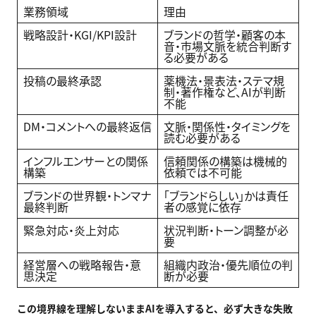
業務領域
理由
戦略設計・KGI/KPI設計
ブランドの哲学・顧客の本
音・市場文脈を統合判断す
る必要がある
投稿の最終承認
薬機法・景表法・ステマ規
制・著作権など、AIが判断
不能
DM・コメントへの最終返信
文脈・関係性・タイミングを
読む必要がある
インフルエンサーとの関係
信頼関係の構築は機械的
構築
依頼では不可能
ブランドの世界観・トンマナ
「ブランドらしい」かは責任
最終判断
者の感覚に依存
緊急対応・炎上対応
状況判断・トーン調整が必
要
経営層への戦略報告・意
組織内政治・優先順位の判
思決定
断が必要
この境界線を理解しないままAI
を導入すると、必ず大きな失敗