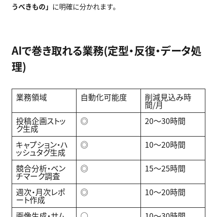
うべきもの」
に明確に分かれます。
AIで巻き取れる業務(定型・反復・データ処
理)
業務領域
自動化可能度
削減見込み時
間/月
投稿企画ストッ
◎
20〜30時間
ク生成
キャプション・ハ
◎
10〜20時間
ッシュタグ生成
競合分析・ベン
◎
15〜25時間
チマーク調査
週次・月次レポ
◎
10〜20時間
ート作成
画像生成・サム
○
10〜30時間