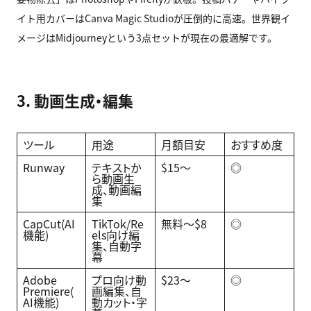
イト用カバーはCanva Magic Studioが圧倒的に高速。世界観イ
メージはMidjourneyという3点セットが現在の最適解です。
3. 動画生成・編集
ツール
用途
月額目安
おすすめ度
Runway
テキストか
$15〜
◎
ら動画生
成、動画編
集
CapCut(AI
TikTok/Re
無料〜$8
◎
機能)
els向け編
集、自動字
幕
Adobe
プロ向け動
$23〜
◎
Premiere(
画編集、自
AI機能)
動カット・字