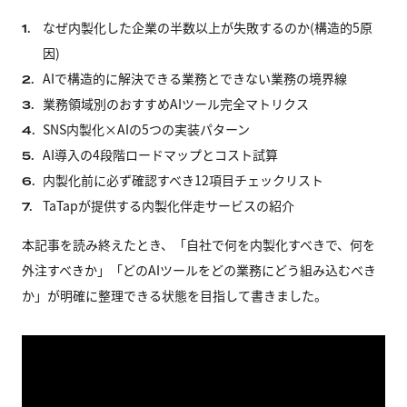
なぜ内製化した企業の半数以上が失敗するのか(構造的5原
1.
因)
AIで構造的に解決できる業務とできない業務の境界線
2.
業務領域別のおすすめAIツール完全マトリクス
3.
SNS内製化×AIの5つの実装パターン
4.
AI導入の4段階ロードマップとコスト試算
5.
内製化前に必ず確認すべき12項目チェックリスト
6.
TaTapが提供する内製化伴走サービスの紹介
7.
本記事を読み終えたとき、「自社で何を内製化すべきで、何を
外注すべきか」「どのAIツールをどの業務にどう組み込むべき
か」が明確に整理できる状態を目指して書きました。