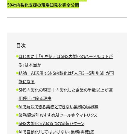
50社内製化支援の現場知見を完全公開
目次
はじめに｜「AIを使えばSNS内製化のハードルは下が
る」は本当か
結論｜AI活用でSNS内製化は「人月3〜5割削減」が可
能になる
SNS内製化の現実｜内製化した企業の半数以上が運
用停止に陥る理由
AIで解決できる業務とできない業務の境界線
業務領域別おすすめAIツール完全マトリクス
SNS内製化×AIの5つの実装パターン
AIで自動化「してはいけない」業務(再確認)