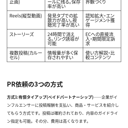
止画)
ールに残る。保存
界観づくり
率が高い
Reels(縦型動画)
発見タブでの拡
認知拡大・エン
散力が高い。視
ゲージメント獲
聴完了率が高い
得
ストーリーズ
24時間で消え
ECへの直接流
る。リンク誘導が
入・期間限定訴
可能
求
複数投稿(カルー
情報量が多く保
使い方解説・比
セル)
存されやすい
較コンテンツ
PR依頼の3つの方式
方式1:有償タイアップ(ペイドパートナーシップ)
——企業がイ
ンフルエンサーに投稿報酬を支払い、商品・サービスを紹介し
てもらう方式です。投稿は確約されており、内容のガイドライ
ン指定も可能。その分、費用は高くなります。