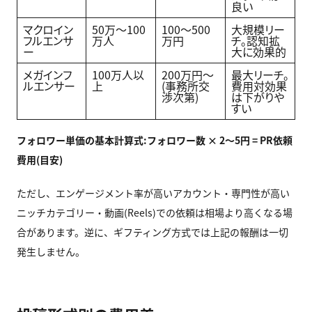
良い
マクロイン
50万〜100
100〜500
大規模リー
フルエンサ
万人
万円
チ。認知拡
ー
大に効果的
メガインフ
100万人以
200万円〜
最大リーチ。
ルエンサー
上
(事務所交
費用対効果
渉次第)
は下がりや
すい
フォロワー単価の基本計算式:フォロワー数 × 2〜5円 = PR依頼
費用(目安)
ただし、エンゲージメント率が高いアカウント・専門性が高い
ニッチカテゴリー・動画(Reels)での依頼は相場より高くなる場
合があります。逆に、ギフティング方式では上記の報酬は一切
発生しません。