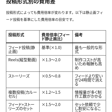
投稿形式別の費用差
投稿形式によっても費用倍率が変わります。以下は静止画フィ
ード投稿を基準にした費用倍率の目安です。
投稿形式
費用倍率(フィー
備考
ド静止画比)
フィード投稿(静
基準(×1.0)
最も一般的な形
止画)
式
Reels(縦型動画)
×1.3〜2.0
制作コストが高
いため報酬も高
め
ストーリーズ
×0.5〜0.8
フィードより安い
が24時間で消え
る
複数投稿(カルー
×1.2〜1.5
情報量が多く制
セル)
作工数がかかる
フィード+ストー
×1.5〜2.0
セット依頼で少
リーズのセット
し割安になるこ