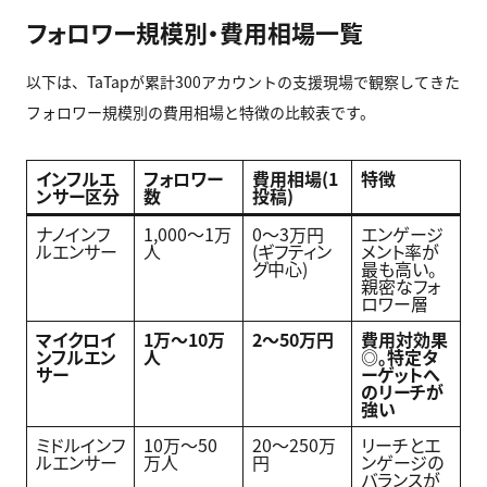
フォロワー規模別・費用相場一覧
以下は、TaTapが累計300アカウントの支援現場で観察してきた
フォロワー規模別の費用相場と特徴の比較表です。
インフルエ
フォロワー
費用相場(1
特徴
ンサー区分
数
投稿)
ナノインフ
1,000〜1万
0〜3万円
エンゲージ
ルエンサー
人
(ギフティン
メント率が
グ中心)
最も高い。
親密なフォ
ロワー層
マイクロイ
1万〜10万
2〜50万円
費用対効果
ンフルエン
人
◎。特定タ
サー
ーゲットへ
のリーチが
強い
ミドルインフ
10万〜50
20〜250万
リーチとエ
ルエンサー
万人
円
ンゲージの
バランスが