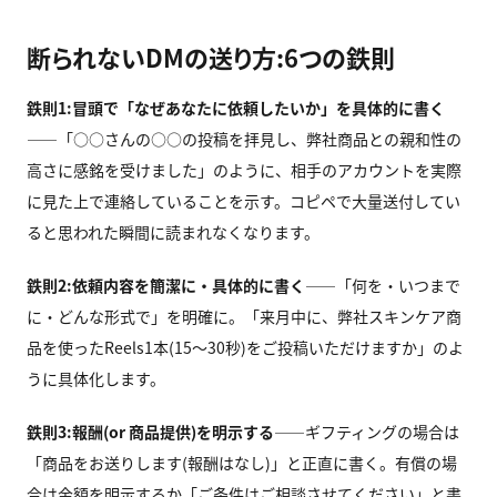
断られないDMの送り方:6つの鉄則
鉄則1:冒頭で「なぜあなたに依頼したいか」を具体的に書く
——「○○さんの○○の投稿を拝見し、弊社商品との親和性の
高さに感銘を受けました」のように、相手のアカウントを実際
に見た上で連絡していることを示す。コピペで大量送付してい
ると思われた瞬間に読まれなくなります。
鉄則2:依頼内容を簡潔に・具体的に書く
——「何を・いつまで
に・どんな形式で」を明確に。「来月中に、弊社スキンケア商
品を使ったReels1本(15〜30秒)をご投稿いただけますか」のよ
うに具体化します。
鉄則3:報酬(or 商品提供)を明示する
——ギフティングの場合は
「商品をお送りします(報酬はなし)」と正直に書く。有償の場
合は金額を明示するか「ご条件はご相談させてください」と書