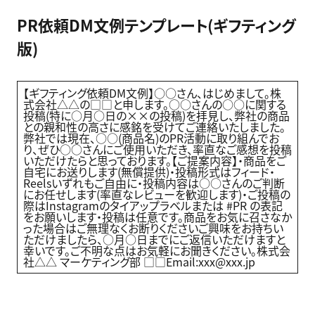
PR依頼DM文例テンプレート(ギフティング
版)
【ギフティング依頼DM文例】○○さん、はじめまして。株
式会社△△の□□と申します。○○さんの○○に関する
投稿(特に○月○日の××の投稿)を拝見し、弊社の商品
との親和性の高さに感銘を受けてご連絡いたしました。
弊社では現在、○○(商品名)のPR活動に取り組んでお
り、ぜひ○○さんにご使用いただき、率直なご感想を投稿
いただけたらと思っております。【ご提案内容】・商品をご
自宅にお送りします(無償提供)・投稿形式はフィード・
Reelsいずれもご自由に・投稿内容は○○さんのご判断
にお任せします(率直なレビューを歓迎します)・ご投稿の
際はInstagramのタイアップラベルまたは #PR の表記
をお願いします・投稿は任意です。商品をお気に召さなか
った場合はご無理なくお断りくださいご興味をお持ちい
ただけましたら、○月○日までにご返信いただけますと
幸いです。ご不明な点はお気軽にお聞きください。株式会
社△△ マーケティング部 □□Email:xxx@xxx.jp