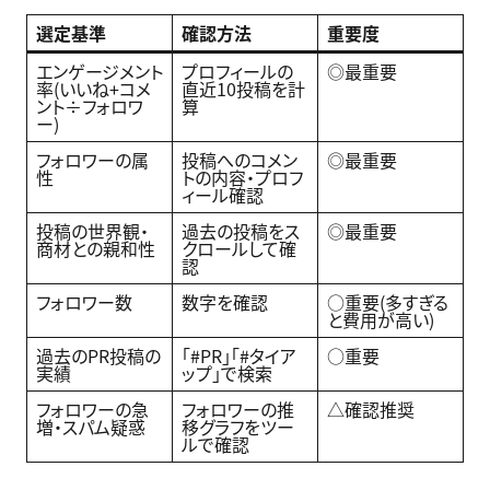
選定基準
確認方法
重要度
エンゲージメント
プロフィールの
◎最重要
率(いいね+コメ
直近10投稿を計
ント÷フォロワ
算
ー)
フォロワーの属
投稿へのコメン
◎最重要
性
トの内容・プロフ
ィール確認
投稿の世界観・
過去の投稿をス
◎最重要
商材との親和性
クロールして確
認
フォロワー数
数字を確認
○重要(多すぎる
と費用が高い)
過去のPR投稿の
「#PR」「#タイア
○重要
実績
ップ」で検索
フォロワーの急
フォロワーの推
△確認推奨
増・スパム疑惑
移グラフをツー
ルで確認