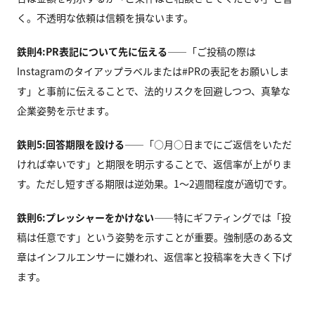
く。不透明な依頼は信頼を損ないます。
鉄則4:PR表記について先に伝える
——「ご投稿の際は
Instagramのタイアップラベルまたは#PRの表記をお願いしま
す」と事前に伝えることで、法的リスクを回避しつつ、真摯な
企業姿勢を示せます。
鉄則5:回答期限を設ける
——「○月○日までにご返信をいただ
ければ幸いです」と期限を明示することで、返信率が上がりま
す。ただし短すぎる期限は逆効果。1〜2週間程度が適切です。
鉄則6:プレッシャーをかけない
——特にギフティングでは「投
稿は任意です」という姿勢を示すことが重要。強制感のある文
章はインフルエンサーに嫌われ、返信率と投稿率を大きく下げ
ます。