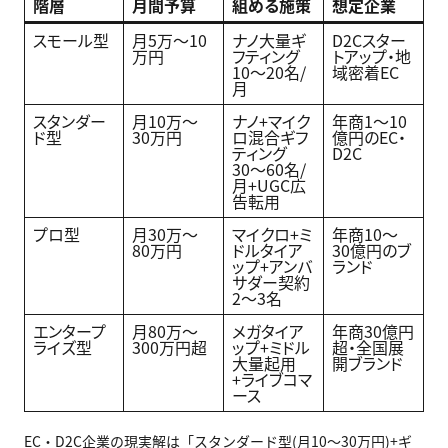
階層
月間予算
組める施策
想定企業
スモール型
月5万〜10
ナノ大量ギ
D2Cスター
万円
フティング
トアップ・地
10〜20名/
域密着EC
月
スタンダー
月10万〜
ナノ+マイク
年商1〜10
ド型
30万円
ロ混合ギフ
億円のEC・
ティング
D2C
30〜60名/
月+UGC広
告転用
プロ型
月30万〜
マイクロ+ミ
年商10〜
80万円
ドルタイア
30億円のブ
ップ+アンバ
ランド
サダー契約
2〜3名
エンタープ
月80万〜
メガタイア
年商30億円
ライズ型
300万円超
ップ+ミドル
超・全国展
大量起用
開ブランド
+ライブコマ
ース
EC・D2C企業の現実解は「スタンダード型(月10〜30万円)+ギ