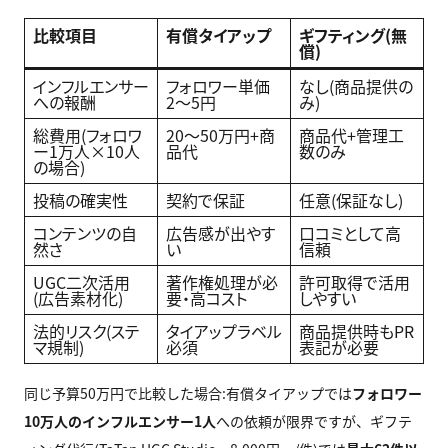
比較項目
有償タイアップ
ギフティング(無
償)
インフルエンサー
フォロワー単価
なし(商品提供の
への報酬
2〜5円
み)
総費用(フォロワ
20〜50万円+商
商品代+管理工
ー1万人×10人
品代
数のみ
の場合)
投稿の確実性
契約で保証
任意(保証なし)
コンテンツの自
広告感が出やす
口コミとして高
然さ
い
信頼
UGC二次活用
著作権処理が必
許可取得で活用
(広告素材化)
要・高コスト
しやすい
法的リスク(ステ
タイアップラベル
商品提供時もPR
マ規制)
必須
表記が必要
同じ予算50万円で比較した場合:有償タイアップでは
フォロワー
10万人のインフルエンサー1人
への依頼が限界ですが、ギフテ