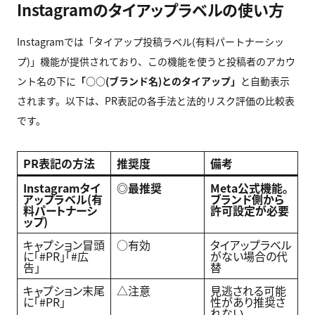
Instagramのタイアップラベルの使い方
Instagramでは「タイアップ投稿ラベル(有料パートナーシッ
プ)」機能が提供されており、この機能を使うと投稿者のアカウ
ント名の下に
「○○(ブランド名)とのタイアップ」
と自動表示
されます。以下は、PR表記の各手法と法的リスク評価の比較表
です。
PR表記の方法
推奨度
備考
Instagramタイ
◎最推奨
Meta公式機能。
アップラベル(有
ブランド側から
料パートナーシ
許可設定が必要
ップ)
キャプション冒頭
○有効
タイアップラベル
に「#PR」「#広
がない場合の代
告」
替
キャプション末尾
△注意
見逃される可能
に「#PR」
性があり推奨さ
れない