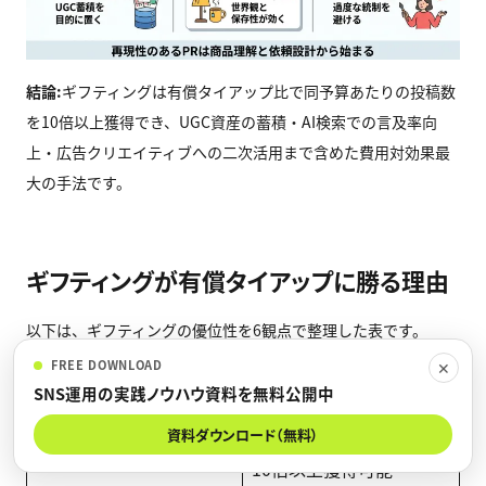
結論:
ギフティングは有償タイアップ比で同予算あたりの投稿数
を10倍以上獲得でき、UGC資産の蓄積・AI検索での言及率向
上・広告クリエイティブへの二次活用まで含めた費用対効果最
大の手法です。
ギフティングが有償タイアップに勝る理由
以下は、ギフティングの優位性を6観点で整理した表です。
FREE DOWNLOAD
✕
SNS運用の実践ノウハウ資料を無料公開中
観点
ギフティングの優位性
コスト
報酬ゼロ。商品代+管理工
資料ダウンロード（無料）
数のみ。同予算で投稿数を
10倍以上獲得可能