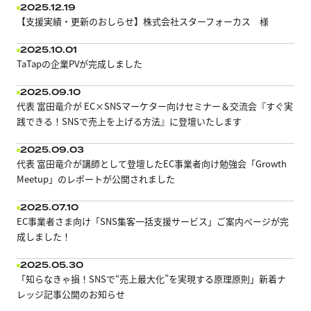
2025.12.19
【支援実績・更新のおしらせ】株式会社スターフォーカス 様
2025.10.01
TaTapの企業PVが完成しました
2025.09.10
代表 富田竜介が EC×SNSマーケター向けセミナー＆交流会『すぐ実
践できる！SNSで売上を上げる方法』に登壇いたします
2025.09.03
代表 富田竜介が講師として登壇したEC事業者向け勉強会「Growth
Meetup」のレポートが公開されました
2025.07.10
EC事業者さま向け「SNS集客一括支援サービス」ご案内ページが完
成しました！
2025.05.30
「知らなきゃ損！SNSで“売上最大化”を実現する原理原則」新着ナ
レッジ記事公開のお知らせ