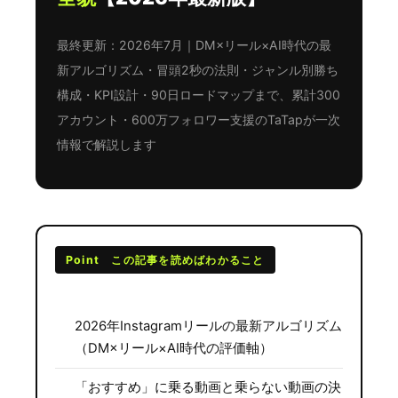
最終更新：2026年7月｜DM×リール×AI時代の最
新アルゴリズム・冒頭2秒の法則・ジャンル別勝ち
構成・KPI設計・90日ロードマップまで、累計300
アカウント・600万フォロワー支援のTaTapが一次
情報で解説します
Point この記事を読めばわかること
2026年Instagramリールの最新アルゴリズム
（DM×リール×AI時代の評価軸）
「おすすめ」に乗る動画と乗らない動画の決