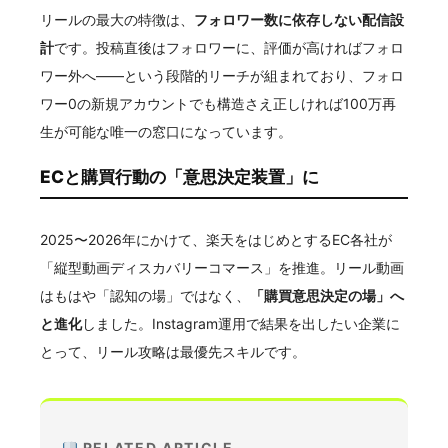
リールの最大の特徴は、
フォロワー数に依存しない配信設
計
です。投稿直後はフォロワーに、評価が高ければフォロ
ワー外へ——という段階的リーチが組まれており、フォロ
ワー0の新規アカウントでも構造さえ正しければ100万再
生が可能な唯一の窓口になっています。
ECと購買行動の「意思決定装置」に
2025〜2026年にかけて、楽天をはじめとするEC各社が
「縦型動画ディスカバリーコマース」を推進。リール動画
はもはや「認知の場」ではなく、
「購買意思決定の場」へ
と進化
しました。Instagram運用で結果を出したい企業に
とって、リール攻略は最優先スキルです。
RELATED ARTICLE