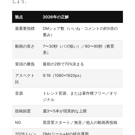
しょう。
観点
2026年の正解
最重要指標
DMシェア数（いいね・コメントの約5倍の
重み）
動画の長さ
7〜30秒（バズ狙い）／60〜90秒（教育
系）
冒頭の勝負
最初の2秒で70%決まる
アスペクト
9:16（1080×1920px）
比
音源
トレンド音源、または著作権フリー／オリ
ジナル
投稿頻度
週3〜5本が現実的な上限
NG
黒背景スタート／無音／他人の動画再投稿
2026トレン
DM×リール×AIの統合運用