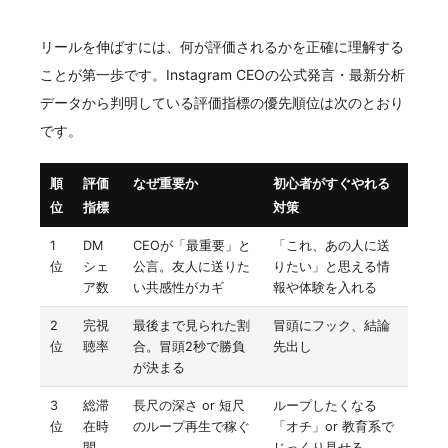
リールを伸ばすには、何が評価されるかを正確に理解する
ことが第一歩です。Instagram CEOの公式発言・最新分析
データから判明している評価指標の優先順位は次のとおり
です。
順
評価
なぜ重要か
初心者がすぐやれる
位
指標
対策
1
DM
CEOが「最重要」と
「これ、あの人に送
位
シェ
公言。友人に送りた
りたい」と思える情
ア数
い共感性がカギ
報や体験を入れる
2
完視
最後まで見られた割
冒頭にフック、結論
位
聴率
合。冒頭2秒で勝負
先出し
が決まる
3
総滞
長尺の深さ or 短尺
ループしたくなる
位
在時
のループ再生で稼ぐ
「オチ」or 教育系で
間
じっくり見せる