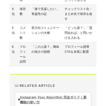
4
保存
「後で見返したい」
チェックリスト化・
位
数
有益性の証
まとめ化で保存を促
す
5
コメ
双方向コミュニケー
「どっち派？」「質
位
ント
ションの火種
問あれば」と問いか
数
けを入れる
6
プロ
「この人誰？」興味
プロフィール誘導
位
フィ
の強さの指標
CTAを末尾に配置
ール
訪問
RELATED ARTICLE
Instagram Your Algorithm 完全ガイド｜新
機能の使い方