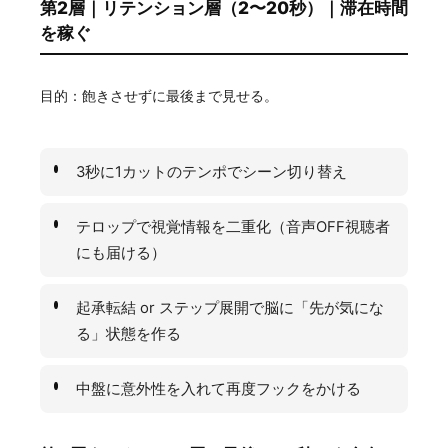
第2層｜リテンション層（2〜20秒）｜滞在時間
を稼ぐ
目的：飽きさせずに最後まで見せる。
3秒に1カットのテンポでシーン切り替え
テロップで視覚情報を二重化（音声OFF視聴者
にも届ける）
起承転結 or ステップ展開で脳に「先が気にな
る」状態を作る
中盤に意外性を入れて再度フックをかける