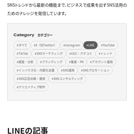
SNSトレンドから最新の機能まで、ビジネスで成果を出すSNS活用の
ためのナレッジを発信しています。
Category
カテゴリー
すべて
X（旧Twitter）
instagram
LINE
YouTube
TikTok
SNSマーケティング
UGC・クチコミ
トレンド
調査・分析
ブランディング
集客・PR
アカウント運用
インハウス化・内製化支援
SNS運用
SNSプロモーション
SNS広告出稿・運用
SNSコンサルティング
クリエイティブ制作
LINEの記事