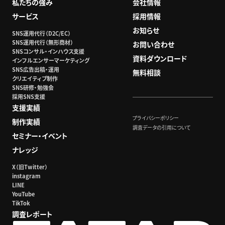
私たちの強み
会社情報
サービス
採用情報
お知らせ
SNS運用代行（D2C/EC）
SNS運用代行（無形商材）
お問い合わせ
SNSコンサル・インハウス支援
資料ダウンロード
インフルエンサーマーケティング
SNS広告出稿・運用
無料相談
クリエイティブ制作
SNS研修・勉強会
採用SNS支援
支援実績
プライバシーポリシー
制作実績
調査データの引用について
セミナー・イベント
ナレッジ
X（旧Twitter）
instagram
LINE
YouTube
TikTok
調査レポート