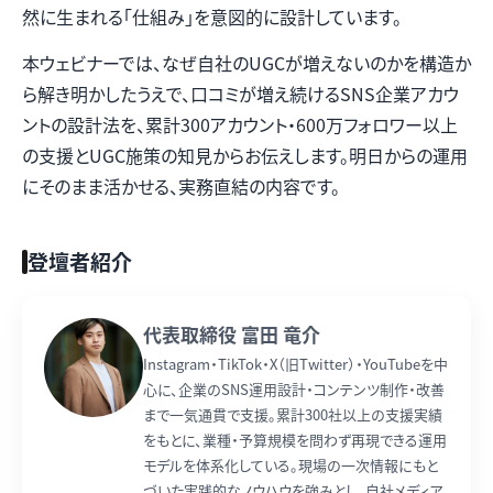
然に生まれる「仕組み」を意図的に設計しています。
本ウェビナーでは、なぜ自社のUGCが増えないのかを構造か
ら解き明かしたうえで、口コミが増え続けるSNS企業アカウ
ントの設計法を、累計300アカウント・600万フォロワー以上
の支援とUGC施策の知見からお伝えします。明日からの運用
にそのまま活かせる、実務直結の内容です。
登壇者紹介
代表取締役 富田 竜介
Instagram・TikTok・X（旧Twitter）・YouTubeを中
心に、企業のSNS運用設計・コンテンツ制作・改善
まで一気通貫で支援。累計300社以上の支援実績
をもとに、業種・予算規模を問わず再現できる運用
モデルを体系化している。現場の一次情報にもと
づいた実践的なノウハウを強みとし、自社メディア