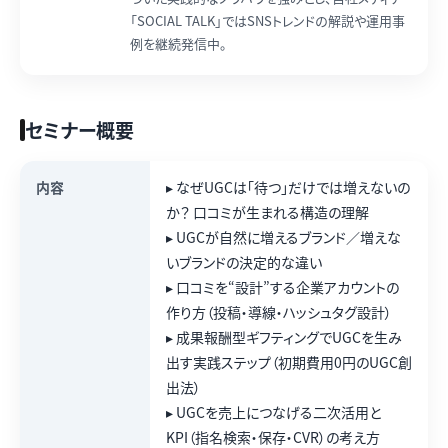
「SOCIAL TALK」ではSNSトレンドの解説や運用事
例を継続発信中。
セミナー概要
内容
▸ なぜUGCは「待つ」だけでは増えないの
か？ 口コミが生まれる構造の理解
▸ UGCが自然に増えるブランド／増えな
いブランドの決定的な違い
▸ 口コミを“設計”する企業アカウントの
作り方（投稿・導線・ハッシュタグ設計）
▸ 成果報酬型ギフティングでUGCを生み
出す実践ステップ（初期費用0円のUGC創
出法）
▸ UGCを売上につなげる二次活用と
KPI（指名検索・保存・CVR）の考え方