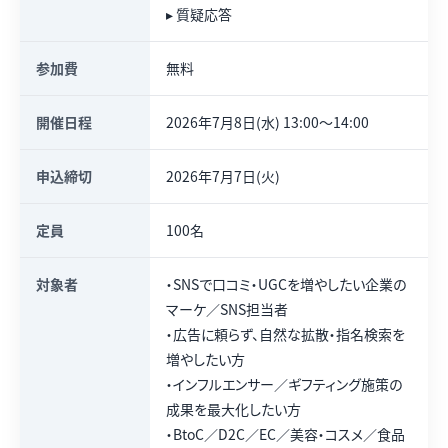
▸ 質疑応答
参加費
無料
開催日程
2026年7月8日(水) 13:00〜14:00
申込締切
2026年7月7日(火)
定員
100名
対象者
・SNSで口コミ・UGCを増やしたい企業の
マーケ／SNS担当者
・広告に頼らず、自然な拡散・指名検索を
増やしたい方
・インフルエンサー／ギフティング施策の
成果を最大化したい方
・BtoC／D2C／EC／美容・コスメ／食品