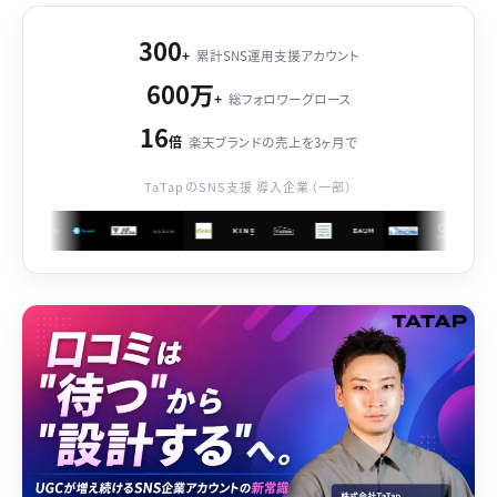
300
+
累計SNS運用支援アカウント
600万
+
総フォロワーグロース
16
倍
楽天ブランドの売上を3ヶ月で
TaTapのSNS支援 導入企業（一部）