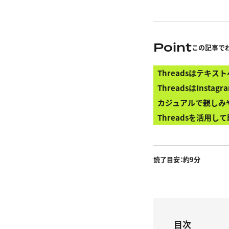
Point
この記事で
Threadsはテキ
ThreadsはInst
カジュアルで親しみや
Threadsを活用し
読了目安：約
9
分
目次