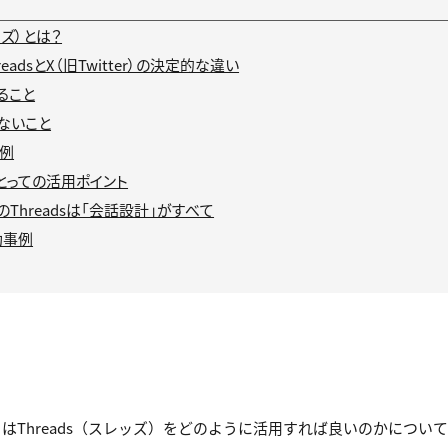
レッズ）とは？
readsとX（旧Twitter）の決定的な違い
きること
きないこと
用例
とっての活用ポイント
年のThreadsは「会話設計」がすべて
功事例
はThreads（スレッズ）をどのように活用すれば良いのかについ