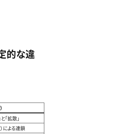
の決定的な違
）
と「拡散」
散）による連鎖